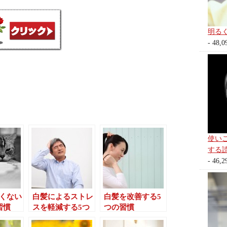
明る
- 48,0
使い
する
- 46,2
くない
白髪によるストレ
白髪を改善する5
習慣
スを軽減する5つ
つの習慣
の方法