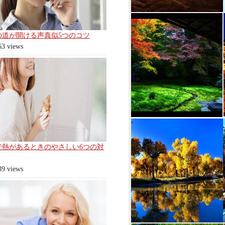
の道が開ける声真似5つのコツ
63 views
で熱があるときのやさしい6つの対
39 views