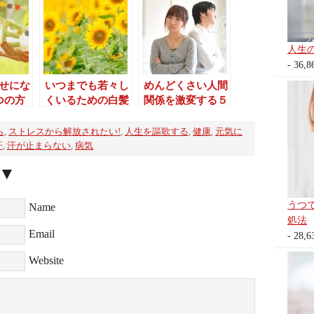
人生
- 36,8
せにな
いつまでも若々し
めんどくさい人間
つの方
くいるための白髪
関係を激変する５
改善6つの秘訣
つの方法
ら
,
ストレスから解放されたい!
,
人生を謳歌する
,
健康
,
元気に
汗
,
汗が止まらない
,
病気
▼
うつ
Name
処法
Email
- 28,6
Website