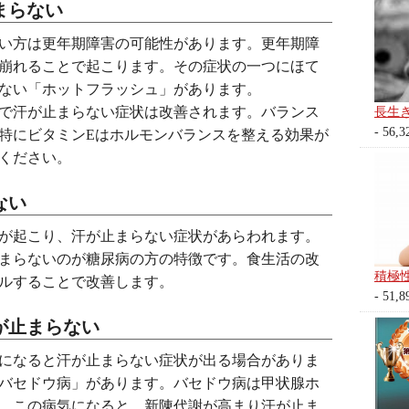
まらない
ない方は更年期障害の可能性があります。更年期障
崩れることで起こります。その症状の一つにほて
ない「ホットフラッシュ」があります。
で汗が止まらない症状は改善されます。バランス
長生
- 56,3
特にビタミンEはホルモンバランスを整える効果が
ください。
ない
が起こり、汗が止まらない症状があらわれます。
まらないのが糖尿病の方の特徴です。食生活の改
積極
ルすることで改善します。
- 51,8
が止まらない
になると汗が止まらない症状が出る場合がありま
バセドウ病」があります。バセドウ病は甲状腺ホ
、この病気になると、新陳代謝が高まり汗が止ま