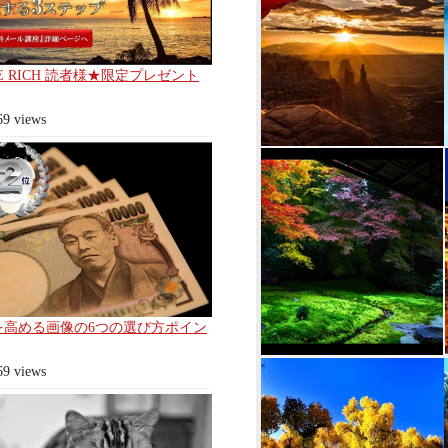
E RICH 読者様★限定プレゼント
69 views
を高める画像の6つの選び方ポイン
69 views