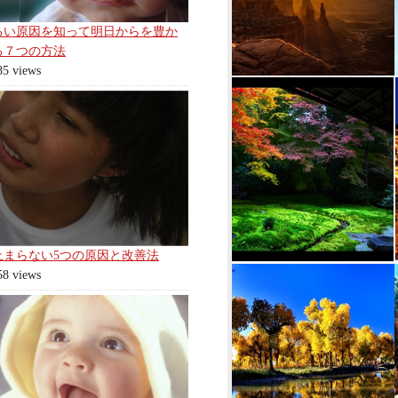
ろい原因を知って明日からを豊か
る７つの方法
85 views
止まらない5つの原因と改善法
58 views