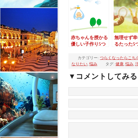
赤ちゃんを授かる
無理せず幸
優しい子作り5つ
るたった5
のコツ
法
カテゴリー:
つらくなったらこち
なりたい
,
悩み
タグ:
健康
,
悩み
,
▼コメントしてみる