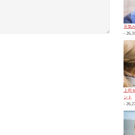
元気
- 26,3
上司
ント
- 26,2