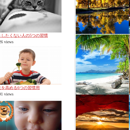
きしたくない人の5つの習慣
26 views
性を高める6つの習慣用
91 views