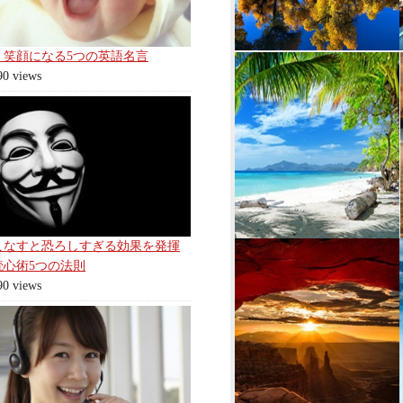
く笑顔になる5つの英語名言
90 views
こなすと恐ろしすぎる効果を発揮
読心術5つの法則
90 views