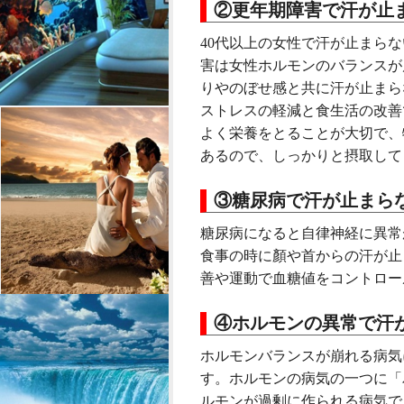
②更年期障害で汗が止
40代以上の女性で汗が止まら
害は女性ホルモンのバランスが
りやのぼせ感と共に汗が止まら
ストレスの軽減と食生活の改善
よく栄養をとることが大切で、
あるので、しっかりと摂取して
③糖尿病で汗が止まら
糖尿病になると自律神経に異常
食事の時に顏や首からの汗が止
善や運動で血糖値をコントロー
④ホルモンの異常で汗
ホルモンバランスが崩れる病気
す。ホルモンの病気の一つに「
ルモンが過剰に作られる病気で