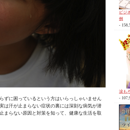
ビジ
例
- 158,
涙も
- 107,
らずに困っているという方はいらっしゃいません
実は汗が止まらない症状の裏には深刻な病気が潜
止まらない原因と対策を知って、健康な生活を取