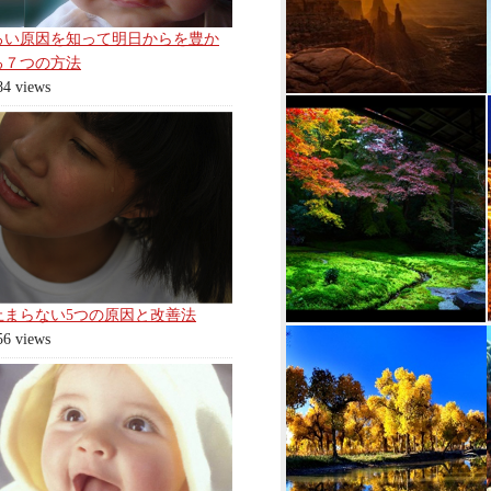
ろい原因を知って明日からを豊か
る７つの方法
84 views
止まらない5つの原因と改善法
56 views