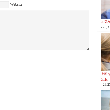
Website
元気
- 26,3
上司
ント
- 26,2