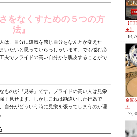
さをなくすための５つの方
【TH
法』
★】
- 84,7
人は、自分に嫌気を感じ自分をなんとか変えた
まいたいと思っていらっしゃいます。でも悩む必
工夫でプライドの高い自分から脱皮することがで
なものが『見栄』です。プライドの高い人は見栄
強く見せます。しかしこれは勘違いした行為で
金運
、自分がどういう時に見栄を張ってしまうのか理
ト
- 77,3
。
る