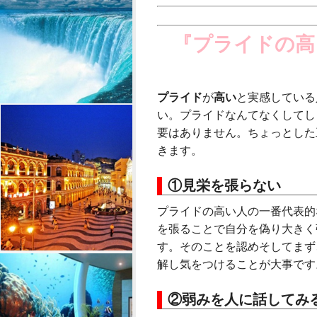
『プライドの高
プライド
が
高い
と実感している
い。プライドなんてなくしてし
要はありません。ちょっとした
きます。
①見栄を張らない
プライドの高い人の一番代表的
を張ることで自分を偽り大きく
す。そのことを認めそしてまず
解し気をつけることが大事です
②弱みを人に話してみ