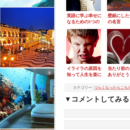
英語に学ぶ幸せに
壁紙にした
なるための5つの
の名言
考え方
イライラの原因を
当たり前の
知って人生を楽に
ありがとう
生きる6つのコツ
たくなる5
エム
カテゴリー:
つらくなったらこち
▼コメントしてみる