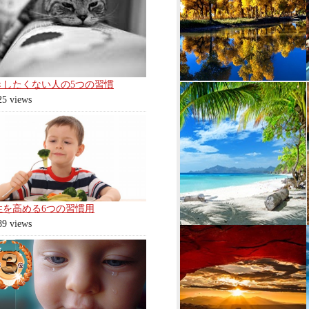
きしたくない人の5つの習慣
25 views
性を高める6つの習慣用
89 views