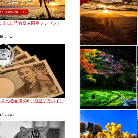
E RICH 読者様★限定プレゼント
96 views
を高める画像の6つの選び方ポイン
67 views