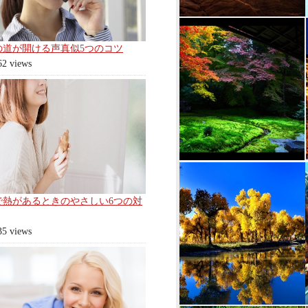
の道が開ける声真似5つのコツ
62 views
で熱があるときのやさしい6つの対
35 views