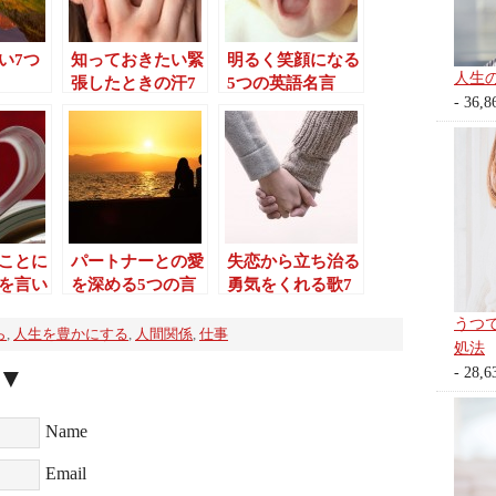
い7つ
知っておきたい緊
明るく笑顔になる
人生
張したときの汗7
5つの英語名言
- 36,8
つの対策
ことに
パートナーとの愛
失恋から立ち治る
を言い
を深める5つの言
勇気をくれる歌7
つのポ
葉
選
うつ
ら
,
人生を豊かにする
,
人間関係
,
仕事
処法
▼
- 28,6
Name
Email