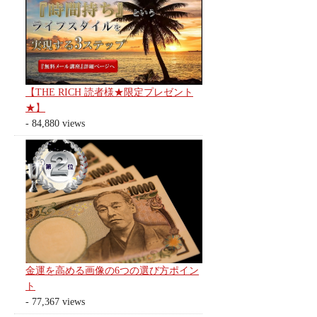
【THE RICH 読者様★限定プレゼント
★】
- 84,880 views
金運を高める画像の6つの選び方ポイン
ト
- 77,367 views