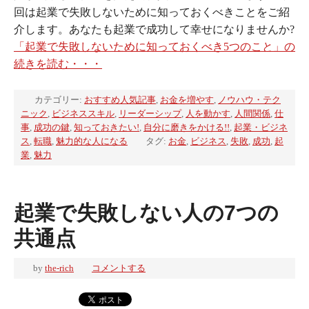
回は起業で失敗しないために知っておくべきことをご紹
介します。あなたも起業で成功して幸せになりませんか?
「起業で失敗しないために知っておくべき5つのこと」の
続きを読む・・・
カテゴリー:
おすすめ人気記事
,
お金を増やす
,
ノウハウ・テク
ニック
,
ビジネススキル
,
リーダーシップ
,
人を動かす
,
人間関係
,
仕
事
,
成功の鍵
,
知っておきたい!
,
自分に磨きをかける!!
,
起業・ビジネ
ス
,
転職
,
魅力的な人になる
タグ:
お金
,
ビジネス
,
失敗
,
成功
,
起
業
,
魅力
起業で失敗しない人の7つの
共通点
by
the-rich
コメントする