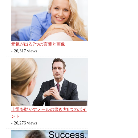
元気が出る7つの言葉と画像
- 26,317 views
上司を動かすメールの書き方8つのポイ
ント
- 26,276 views