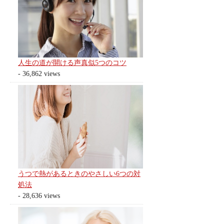
人生の道が開ける声真似5つのコツ
- 36,862 views
うつで熱があるときのやさしい6つの対
処法
- 28,636 views