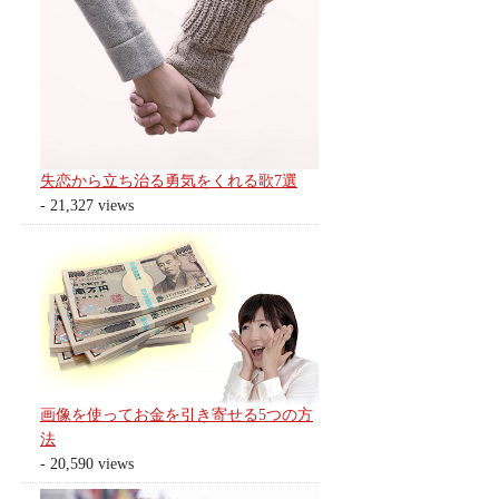
失恋から立ち治る勇気をくれる歌7選
- 21,327 views
画像を使ってお金を引き寄せる5つの方
法
- 20,590 views