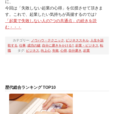
に、
今回は「失敗しない起業の心得」を伝授させて頂きま
す。これで、起業したい気持ちが高揚するのでは?
「起業で失敗しない人の7つの共通点」の続きを読
む・・・
カテゴリー:
ノウハウ・テクニック
,
ビジネススキル
,
人生を謳
歌する
,
仕事
,
成功の鍵
,
自分に磨きをかける!!
,
起業・ビジネス
,
転
職
タグ:
ビジネス
,
向上心
,
失敗
,
心得
,
自分磨き
,
起業
歴代総合ランキング TOP10