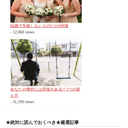
結婚で失敗しない人の5つの特徴
- 12,060 views
あなたの挫折には意味がある!! 5つの捉
え方
- 11,339 views
★絶対に読んでおくべき★厳選記事