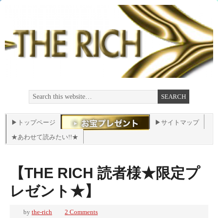
▶トップページ
▶サイトマップ
★あわせて読みたい!!★
【THE RICH 読者様★限定プ
レゼント★】
by
the-rich
2 Comments