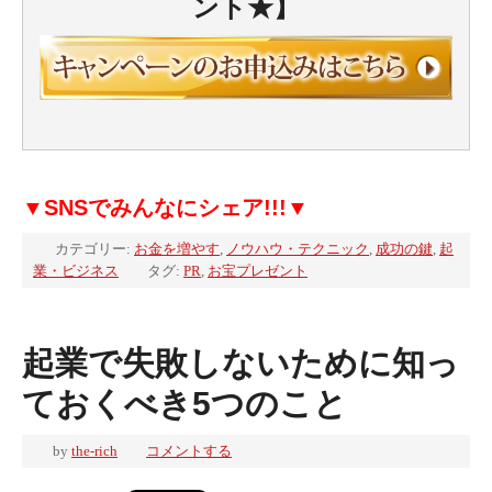
ント★】
▼SNSでみんなにシェア!!!▼
カテゴリー:
お金を増やす
,
ノウハウ・テクニック
,
成功の鍵
,
起
業・ビジネス
タグ:
PR
,
お宝プレゼント
起業で失敗しないために知っ
ておくべき5つのこと
by
the-rich
コメントする