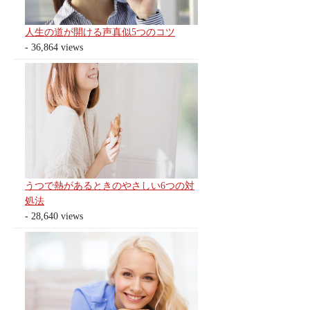
人生の道が開ける声真似5つのコツ
- 36,864 views
うつで熱があるときのやさしい6つの対
処法
- 28,640 views