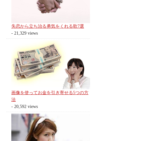
失恋から立ち治る勇気をくれる歌7選
- 21,329 views
画像を使ってお金を引き寄せる5つの方
法
- 20,592 views