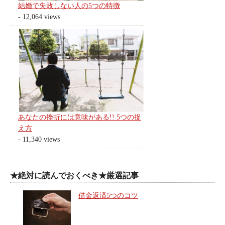
結婚で失敗しない人の5つの特徴
- 12,064 views
あなたの挫折には意味がある!! 5つの捉
え方
- 11,340 views
★絶対に読んでおくべき★厳選記事
借金返済5つのコツ