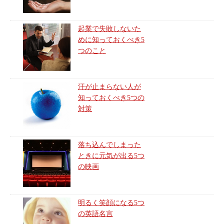
起業で失敗しないた
めに知っておくべき5
つのこと
汗が止まらない人が
知っておくべき5つの
対策
落ち込んでしまった
ときに元気が出る5つ
の映画
明るく笑顔になる5つ
の英語名言