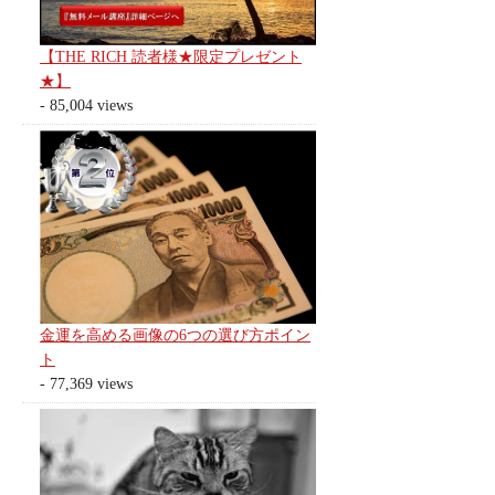
【THE RICH 読者様★限定プレゼント
★】
- 85,004 views
金運を高める画像の6つの選び方ポイン
ト
- 77,369 views