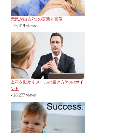
元気が出る7つの言葉と画像
- 26,319 views
上司を動かすメールの書き方8つのポイ
ント
- 26,277 views