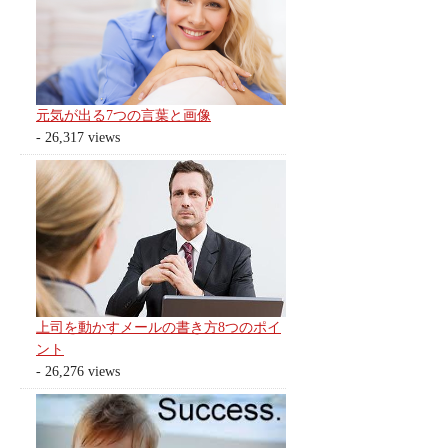
元気が出る7つの言葉と画像
- 26,317 views
上司を動かすメールの書き方8つのポイ
ント
- 26,276 views