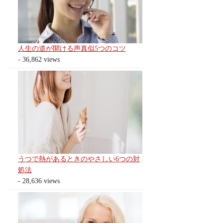
人生の道が開ける声真似5つのコツ
- 36,862 views
うつで熱があるときのやさしい6つの対
処法
- 28,636 views