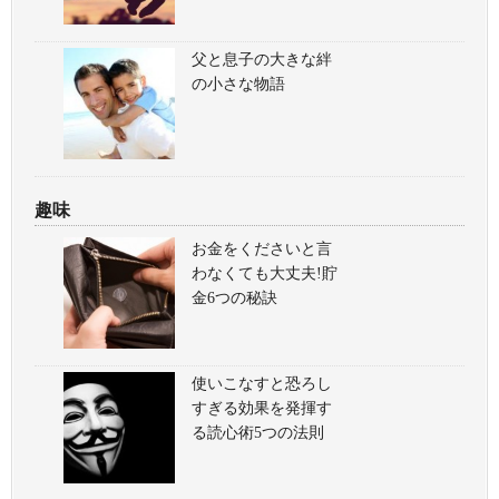
父と息子の大きな絆
の小さな物語
趣味
お金をくださいと言
わなくても大丈夫!貯
金6つの秘訣
使いこなすと恐ろし
すぎる効果を発揮す
る読心術5つの法則