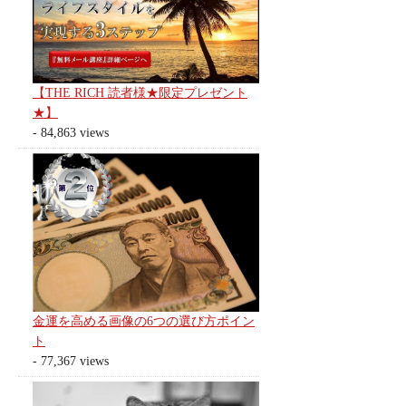
【THE RICH 読者様★限定プレゼント
★】
- 84,863 views
金運を高める画像の6つの選び方ポイン
ト
- 77,367 views