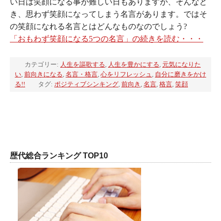
い日は笑顔になる事が難しい日もありますが、そんなと
き、思わず笑顔になってしまう名言があります。ではそ
の笑顔になれる名言とはどんなものなのでしょう?
「おもわず笑顔になる5つの名言」の続きを読む・・・
カテゴリー:
人生を謳歌する
,
人生を豊かにする
,
元気になりた
い
,
前向きになる
,
名言・格言
,
心をリフレッシュ
,
自分に磨きをかけ
る!!
タグ:
ポジティブシンキング
,
前向き
,
名言
,
格言
,
笑顔
歴代総合ランキング TOP10