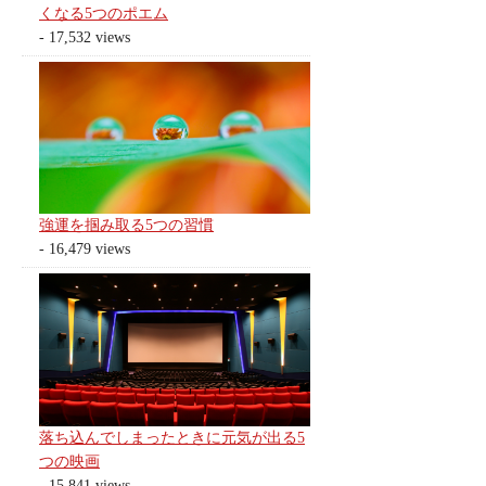
くなる5つのポエム
- 17,532 views
強運を掴み取る5つの習慣
- 16,479 views
落ち込んでしまったときに元気が出る5
つの映画
- 15,841 views