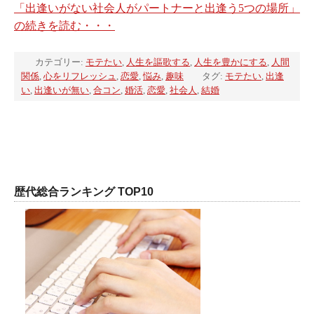
「出逢いがない社会人がパートナーと出逢う5つの場所」
の続きを読む・・・
カテゴリー:
モテたい
,
人生を謳歌する
,
人生を豊かにする
,
人間
関係
,
心をリフレッシュ
,
恋愛
,
悩み
,
趣味
タグ:
モテたい
,
出逢
い
,
出逢いが無い
,
合コン
,
婚活
,
恋愛
,
社会人
,
結婚
歴代総合ランキング TOP10