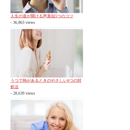
人生の道が開ける声真似5つのコツ
- 36,863 views
うつで熱があるときのやさしい6つの対
処法
- 28,639 views