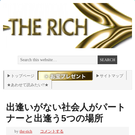
▶トップページ
▶サイトマップ
★あわせて読みたい!!★
出逢いがない社会人がパート
ナーと出逢う5つの場所
by
the-rich
コメントする