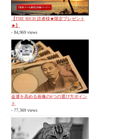
【THE RICH 読者様★限定プレゼント
★】
- 84,969 views
金運を高める画像の6つの選び方ポイン
ト
- 77,369 views