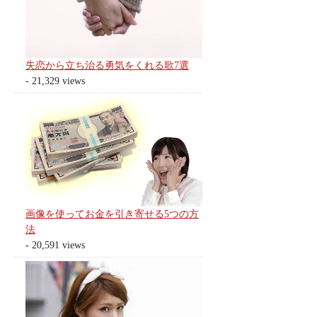
失恋から立ち治る勇気をくれる歌7選
- 21,329 views
画像を使ってお金を引き寄せる5つの方
法
- 20,591 views