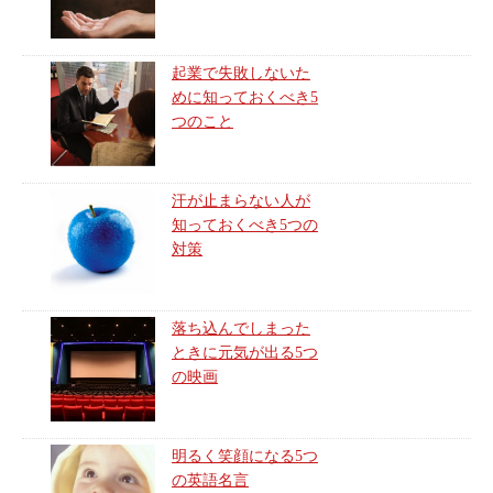
起業で失敗しないた
めに知っておくべき5
つのこと
汗が止まらない人が
知っておくべき5つの
対策
落ち込んでしまった
ときに元気が出る5つ
の映画
明るく笑顔になる5つ
の英語名言