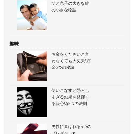
父と息子の大きな絆
の小さな物語
趣味
お金をくださいと言
わなくても大丈夫!貯
金6つの秘訣
使いこなすと恐ろし
すぎる効果を発揮す
る読心術5つの法則
男性に喜ばれる5つの
プレゼント♥