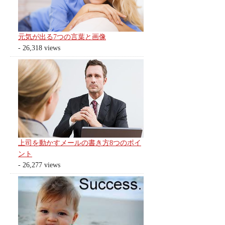
元気が出る7つの言葉と画像
- 26,318 views
上司を動かすメールの書き方8つのポイ
ント
- 26,277 views