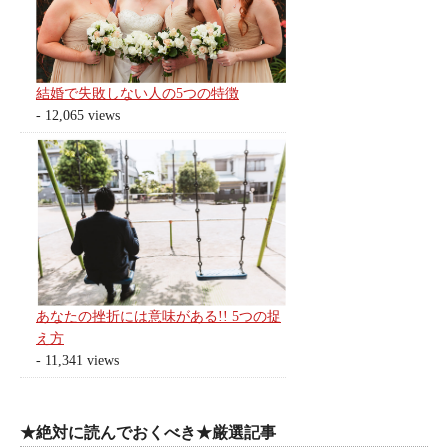
結婚で失敗しない人の5つの特徴
- 12,065 views
あなたの挫折には意味がある!! 5つの捉
え方
- 11,341 views
★絶対に読んでおくべき★厳選記事