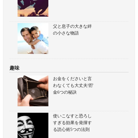
父と息子の大きな絆
の小さな物語
趣味
お金をくださいと言
わなくても大丈夫!貯
金6つの秘訣
使いこなすと恐ろし
すぎる効果を発揮す
る読心術5つの法則