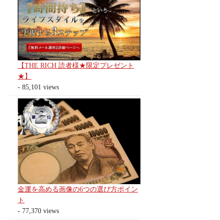
【THE RICH 読者様★限定プレゼント
★】
- 85,101 views
金運を高める画像の6つの選び方ポイン
ト
- 77,370 views