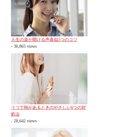
人生の道が開ける声真似5つのコツ
- 36,865 views
うつで熱があるときのやさしい6つの対
処法
- 28,642 views