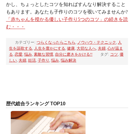
かし、ちょっとしたコツを知ればすんなり解決すること
もあります。あなたも子作りのコツを覗いてみませんか?
「赤ちゃんを授かる優しい子作り5つのコツ」の続きを読
む・・・
カテゴリー:
つらくなったらこちら
,
ノウハウ・テクニック
,
人
生を謳歌する
,
人生を豊かにする
,
健康
,
大切な人へ
,
夫婦
,
心が温ま
る
,
恋愛
,
悩み
,
素敵な習慣
,
自分に磨きをかける!!
タグ:
コツ
,
優
しい
,
夫婦
,
妊活
,
子作り
,
悩み
,
悩み解決
歴代総合ランキング TOP10