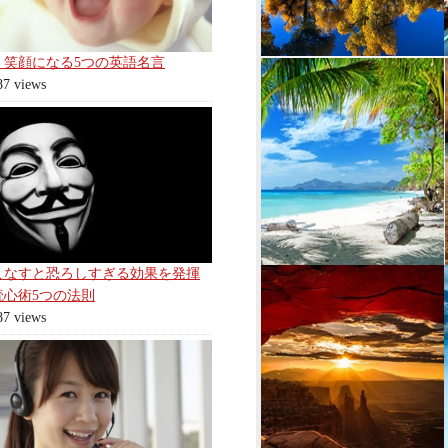
く笑顔になる5つの英語名言
87 views
こなすと恐ろしすぎる効果を発揮
読心術5つの法則
87 views