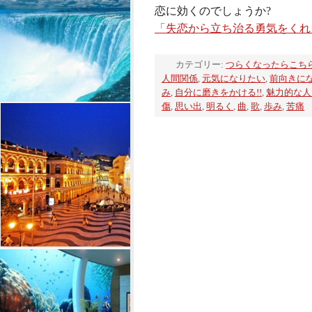
恋に効くのでしょうか?
「失恋から立ち治る勇気をくれ
カテゴリー:
つらくなったらこち
人間関係
,
元気になりたい
,
前向きに
み
,
自分に磨きをかける!!
,
魅力的な人
傷
,
思い出
,
明るく
,
曲
,
歌
,
歩み
,
苦痛