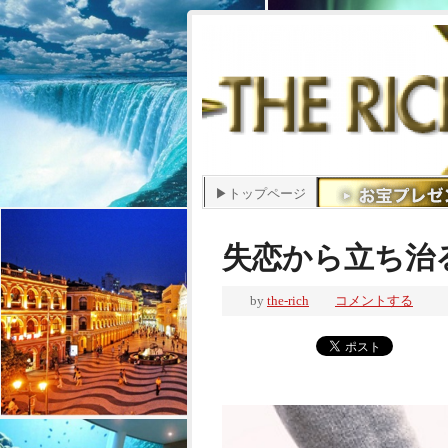
▶トップページ
失恋から立ち治
by
the-rich
コメントする