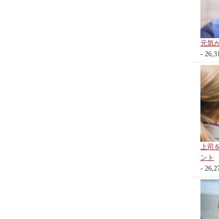
元気
- 26,3
上司
ント
- 26,2