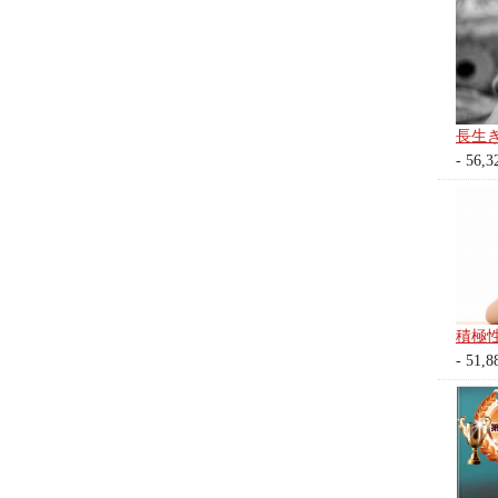
長生
- 56,3
積極
- 51,8