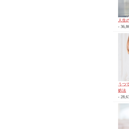
人生
- 36,8
うつ
処法
- 28,6