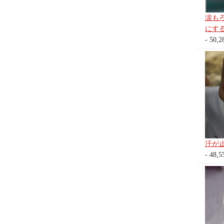
涙も
にす
- 50,2
汗が
- 48,5