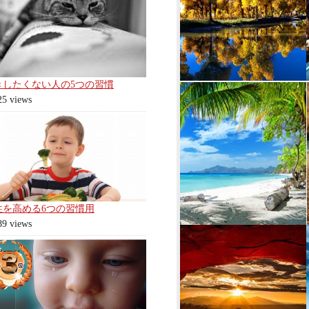
きしたくない人の5つの習慣
25 views
性を高める6つの習慣用
89 views