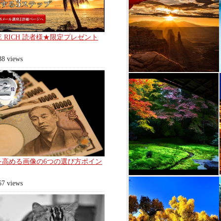
E RICH 読者様★限定プレゼント
88 views
を高める画像の6つの選び方ポイン
67 views