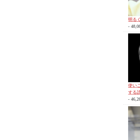
明る
- 48,0
使い
する
- 46,2