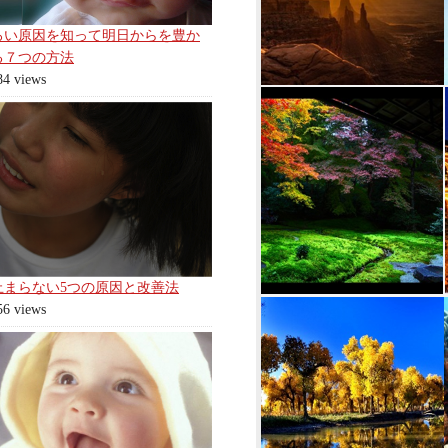
ろい原因を知って明日からを豊か
る７つの方法
84 views
止まらない5つの原因と改善法
56 views