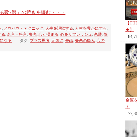
る歌7選」の続きを読む・・・
【TH
ら
,
ノウハウ・テクニック
,
人生を謳歌する
,
人生を豊かにする
,
★】
なる
,
名言・格言
,
失恋
,
心が温まる
,
心をリフレッシュ
,
恋愛
,
悩
- 84,7
になる
タグ:
プラス思考
,
元気に
,
失恋
,
失恋の痛み
,
心の
金運
ト
- 77,3