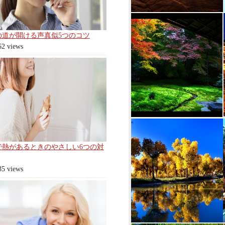
の道が開ける声真似5つのコツ
62 views
で熱があるときのやさしい6つの対
35 views