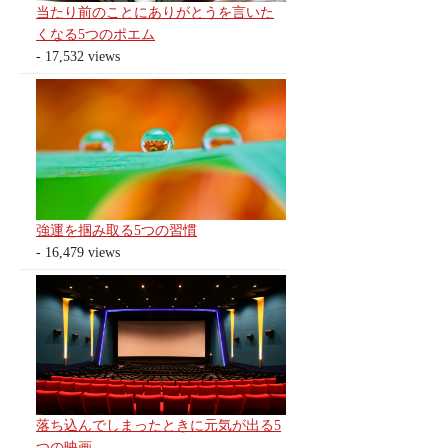
当たり前のことにありがとうを言いた
くなる5つのポエム
- 17,532 views
強運を掴み取る5つの習慣
- 16,479 views
落ち込んでしまったときに元気が出る5
つの映画