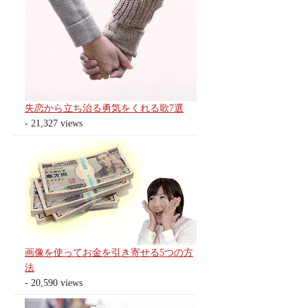
失恋から立ち治る勇気をくれる歌7選
- 21,327 views
画像を使ってお金を引き寄せる5つの方
法
- 20,590 views