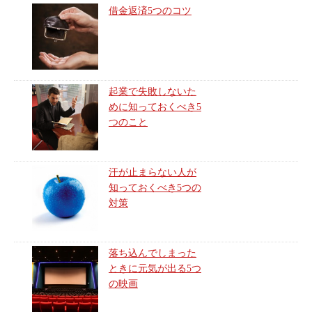
借金返済5つのコツ
起業で失敗しないた
めに知っておくべき5
つのこと
汗が止まらない人が
知っておくべき5つの
対策
落ち込んでしまった
ときに元気が出る5つ
の映画