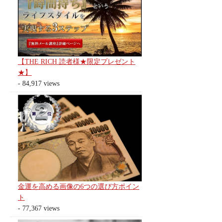
【THE RICH 読者様★限定プレゼント
★】
- 84,917 views
金運を高める画像の6つの選び方ポイン
ト
- 77,367 views