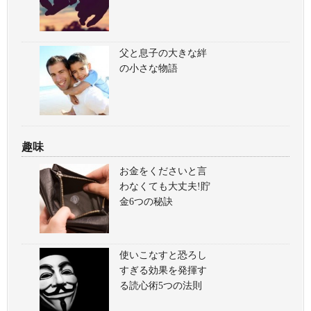
父と息子の大きな絆
の小さな物語
趣味
お金をくださいと言
わなくても大丈夫!貯
金6つの秘訣
使いこなすと恐ろし
すぎる効果を発揮す
る読心術5つの法則