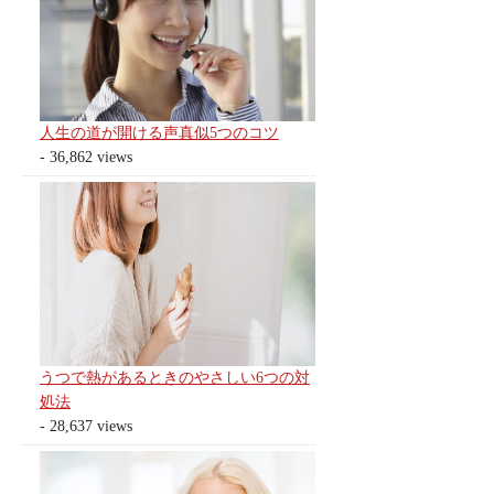
人生の道が開ける声真似5つのコツ
- 36,862 views
うつで熱があるときのやさしい6つの対
処法
- 28,637 views