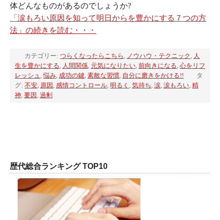
体どんなものがあるのでしょうか?
「涙もろい原因を知って明日からを豊かにする７つの方
法」の続きを読む・・・
カテゴリー:
つらくなったらこちら
,
ノウハウ・テクニック
,
人
生を豊かにする
,
人間関係
,
元気になりたい
,
前向きになる
,
心をリフ
レッシュ
,
悩み
,
成功の鍵
,
素敵な習慣
,
自分に磨きをかける!!
タ
グ:
不安
,
原因
,
感情コントロール
,
明るく
,
気持ち
,
涙
,
涙もろい
,
精
神
,
要因
,
過剰
歴代総合ランキング TOP10