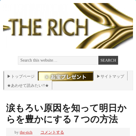
▶トップページ
▶サイトマップ
★あわせて読みたい!!★
涙もろい原因を知って明日か
らを豊かにする７つの方法
by
the-rich
コメントする