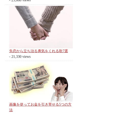
- 23,088 views
失恋から立ち治る勇気をくれる歌7選
- 21,330 views
画像を使ってお金を引き寄せる5つの方
法