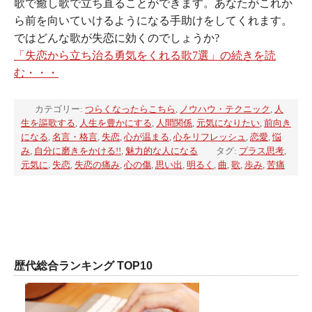
歌で癒し歌で立ち直ることができます。あなたがこれか
ら前を向いていけるようになる手助けをしてくれます。
ではどんな歌が失恋に効くのでしょうか?
「失恋から立ち治る勇気をくれる歌7選」の続きを読
む・・・
カテゴリー:
つらくなったらこちら
,
ノウハウ・テクニック
,
人
生を謳歌する
,
人生を豊かにする
,
人間関係
,
元気になりたい
,
前向き
になる
,
名言・格言
,
失恋
,
心が温まる
,
心をリフレッシュ
,
恋愛
,
悩
み
,
自分に磨きをかける!!
,
魅力的な人になる
タグ:
プラス思考
,
元気に
,
失恋
,
失恋の痛み
,
心の傷
,
思い出
,
明るく
,
曲
,
歌
,
歩み
,
苦痛
歴代総合ランキング TOP10