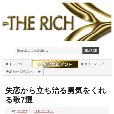
▶トップページ
▶サイトマップ
★あわせて読みたい!!★
失恋から立ち治る勇気をくれ
る歌7選
by
the-rich
コメントする