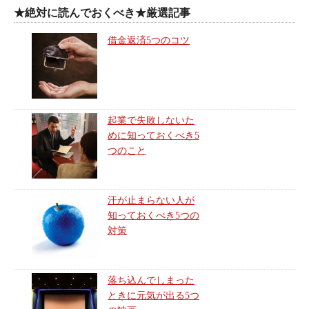
★絶対に読んでおくべき★厳選記事
借金返済5つのコツ
起業で失敗しないた
めに知っておくべき5
つのこと
汗が止まらない人が
知っておくべき5つの
対策
落ち込んでしまった
ときに元気が出る5つ