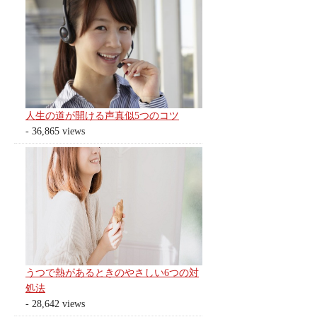
人生の道が開ける声真似5つのコツ
- 36,865 views
うつで熱があるときのやさしい6つの対
処法
- 28,642 views