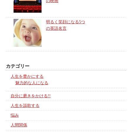
の映画
明るく笑顔になる5つ
の英語名言
カテゴリー
人生を豊かにする
魅力的な人になる
自分に磨きをかける!!
人生を謳歌する
悩み
人間関係