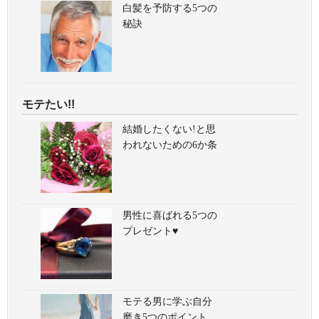
白髪を予防する5つの
秘訣
モテたい!!
結婚したくない!と思
われないための6か条
男性に喜ばれる5つの
プレゼント♥
モテる男に学ぶ自分
磨き5つのポイント