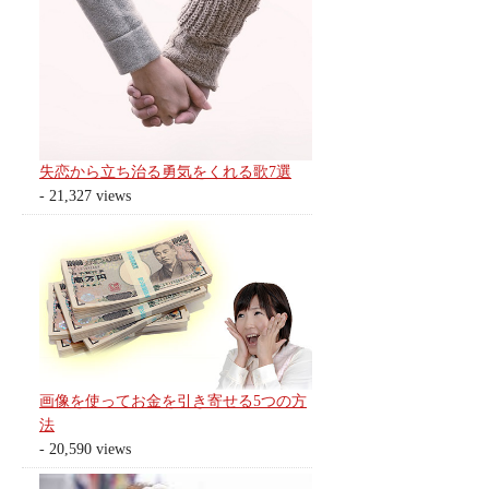
失恋から立ち治る勇気をくれる歌7選
- 21,327 views
画像を使ってお金を引き寄せる5つの方
法
- 20,590 views