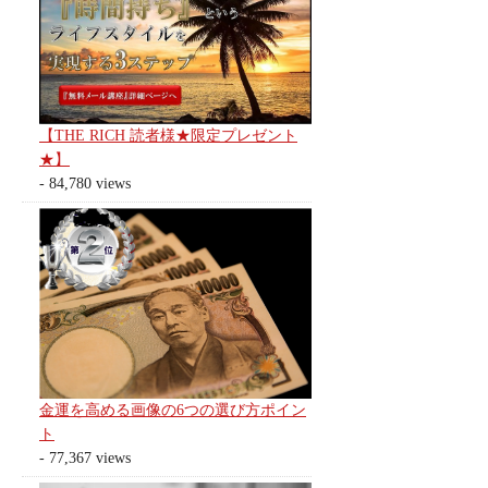
【THE RICH 読者様★限定プレゼント
★】
- 84,780 views
金運を高める画像の6つの選び方ポイン
ト
- 77,367 views