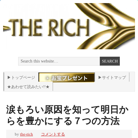
▶トップページ
▶サイトマップ
★あわせて読みたい!!★
涙もろい原因を知って明日か
らを豊かにする７つの方法
by
the-rich
コメントする