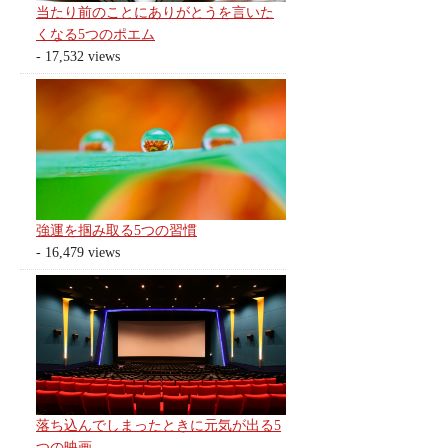
当たり前のことにありがとうを言いた
くなる5つのポエム
- 17,532 views
強運を掴み取る5つの習慣
- 16,479 views
落ち込んでしまったときに元気が出る5
つの映画