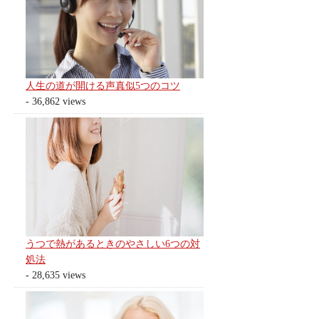
人生の道が開ける声真似5つのコツ
- 36,862 views
うつで熱があるときのやさしい6つの対
処法
- 28,635 views