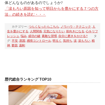
体どんなものがあるのでしょうか?
「涙もろい原因を知って明日からを豊かにする７つの方
法」の続きを読む・・・
カテゴリー:
つらくなったらこちら
,
ノウハウ・テクニック
,
人
生を豊かにする
,
人間関係
,
元気になりたい
,
前向きになる
,
心をリフ
レッシュ
,
悩み
,
成功の鍵
,
素敵な習慣
,
自分に磨きをかける!!
タ
グ:
不安
,
原因
,
感情コントロール
,
明るく
,
気持ち
,
涙
,
涙もろい
,
精
神
,
要因
,
過剰
歴代総合ランキング TOP10