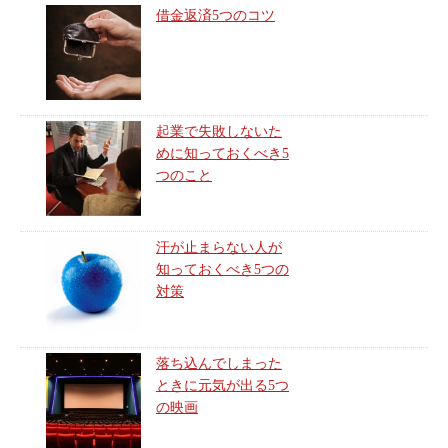
借金返済5つのコツ
起業で失敗しないた
めに知っておくべき5
つのこと
汗が止まらない人が
知っておくべき5つの
対策
落ち込んでしまった
ときに元気が出る5つ
の映画