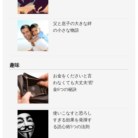
父と息子の大きな絆
の小さな物語
趣味
お金をくださいと言
わなくても大丈夫!貯
金6つの秘訣
使いこなすと恐ろし
すぎる効果を発揮す
る読心術5つの法則