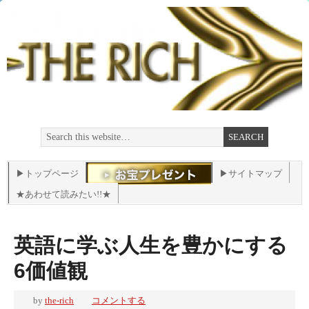
▶トップページ
▶サイトマップ
★あわせて読みたい!!★
英語に学ぶ人生を豊かにする
6価値観
by
the-rich
コメントする