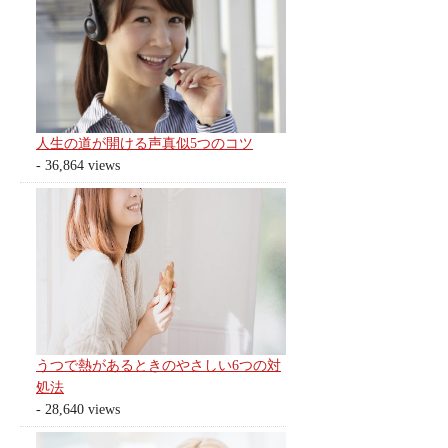
人生の道が開ける声真似5つのコツ
- 36,864 views
うつで熱があるときのやさしい6つの対
処法
- 28,640 views