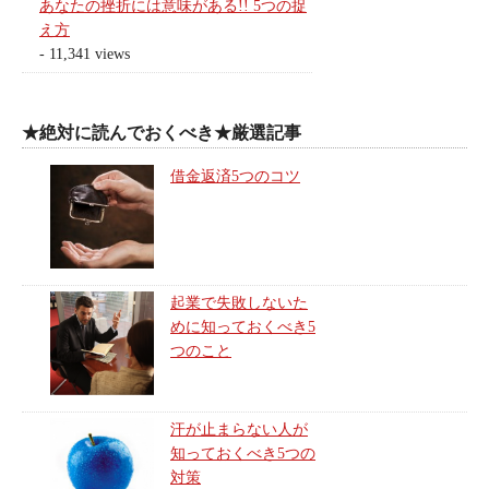
あなたの挫折には意味がある!! 5つの捉
え方
- 11,341 views
★絶対に読んでおくべき★厳選記事
借金返済5つのコツ
起業で失敗しないた
めに知っておくべき5
つのこと
汗が止まらない人が
知っておくべき5つの
対策