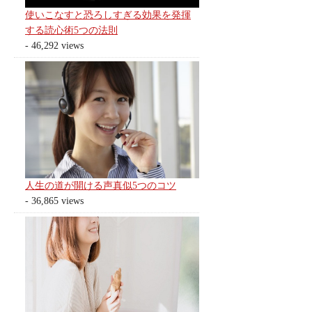
使いこなすと恐ろしすぎる効果を発揮
する読心術5つの法則
- 46,292 views
人生の道が開ける声真似5つのコツ
- 36,865 views