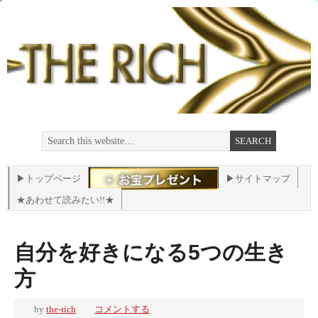
▶トップページ
▶サイトマップ
★あわせて読みたい!!★
自分を好きになる5つの生き
方
by
the-rich
コメントする