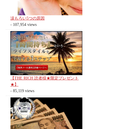
涙もろい5つの原因
- 107,954 views
【THE RICH 読者様★限定プレゼント
★】
- 85,119 views