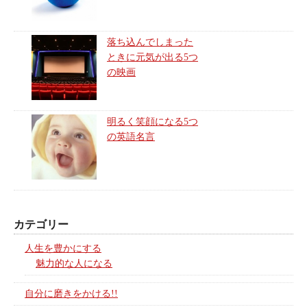
落ち込んでしまった
ときに元気が出る5つ
の映画
明るく笑顔になる5つ
の英語名言
カテゴリー
人生を豊かにする
魅力的な人になる
自分に磨きをかける!!