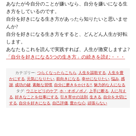
あなたが今自分のことが嫌いなら、自分を嫌いになる生
き方をしているのです。
自分を好きになる生き方があったら知りたいと思いませ
んか?
自分を好きになる生き方をすると、どんどん人生が好転
します。
あなたもこれを読んで実践すれば、人生が激変しますよ?
「自分を好きになる5つの生き方」の続きを読む・・・
カテゴリー:
つらくなったらこちら
,
人生を謳歌する
,
人生を豊
かにする
,
元気になりたい
,
前向きになる
,
幸せになりたい
,
悩み
,
感
謝
,
成功の鍵
,
素敵な習慣
,
自分に磨きをかける!!
,
魅力的な人になる
タグ:
ウニヒピリのケア
,
ホ・オポノポノ
,
上手に断る
,
人に与え
る
,
好きなことを仕事にする
,
引き寄せの法則
,
生きる
,
自分を大切に
する
,
自分を好きになる
,
自己評価
,
豊かな心
,
頑張らない