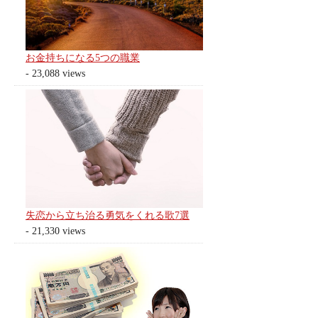
お金持ちになる5つの職業
- 23,088 views
失恋から立ち治る勇気をくれる歌7選
- 21,330 views