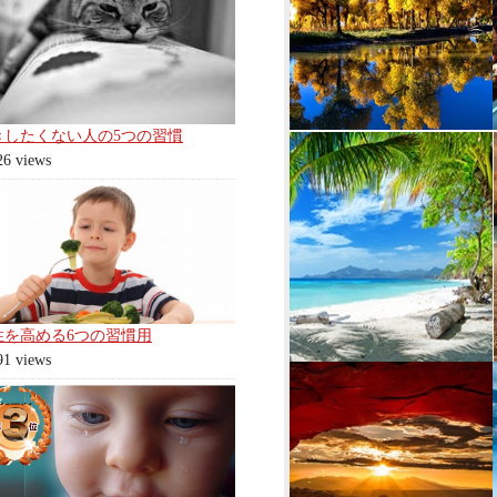
きしたくない人の5つの習慣
26 views
性を高める6つの習慣用
91 views