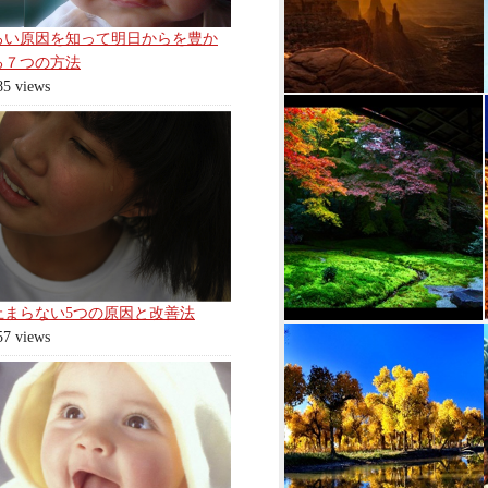
ろい原因を知って明日からを豊か
る７つの方法
85 views
止まらない5つの原因と改善法
57 views