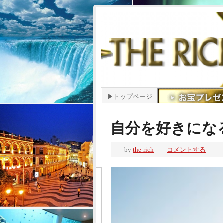
▶トップページ
自分を好きにな
by
the-rich
コメントする