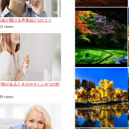
の道が開ける声真似5つのコツ
63 views
で熱があるときのやさしい6つの対
39 views