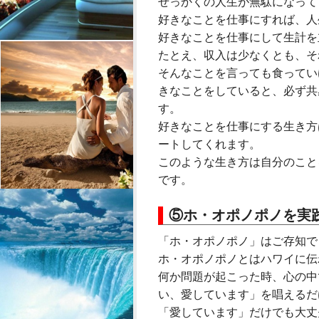
せっかくの人生が無駄になって
好きなことを仕事にすれば、人
好きなことを仕事にして生計を
たとえ、収入は少なくとも、そ
そんなことを言っても食ってい
きなことをしていると、必ず共
す。
好きなことを仕事にする生き方
ートしてくれます。
このような生き方は自分のこと
です。
⑤ホ・オポノポノを実
「ホ・オポノポノ」はご存知で
ホ・オポノポノとはハワイに伝
何か問題が起こった時、心の中
い、愛しています」を唱えるだ
「愛しています」だけでも大丈