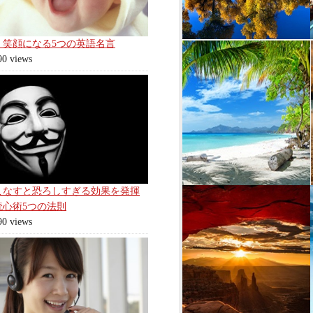
く笑顔になる5つの英語名言
90 views
こなすと恐ろしすぎる効果を発揮
読心術5つの法則
90 views