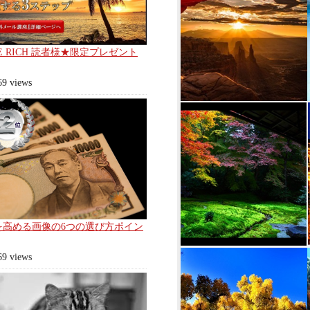
E RICH 読者様★限定プレゼント
69 views
を高める画像の6つの選び方ポイン
69 views