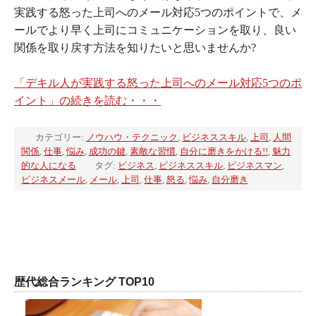
実践する怒った上司へのメール対応5つのポイントで、メ
ールでより早く上司にコミュニケーションを取り、良い
関係を取り戻す方法を知りたいと思いませんか?
「デキル人が実践する怒った上司へのメール対応5つのポ
イント」の続きを読む・・・
カテゴリー:
ノウハウ・テクニック
,
ビジネススキル
,
上司
,
人間
関係
,
仕事
,
悩み
,
成功の鍵
,
素敵な習慣
,
自分に磨きをかける!!
,
魅力
的な人になる
タグ:
ビジネス
,
ビジネススキル
,
ビジネスマン
,
ビジネスメール
,
メール
,
上司
,
仕事
,
怒る
,
悩み
,
自分磨き
歴代総合ランキング TOP10