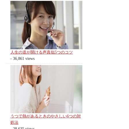
人生の道が開ける声真似5つのコツ
- 36,861 views
うつで熱があるときのやさしい6つの対
処法
- 28,635 views