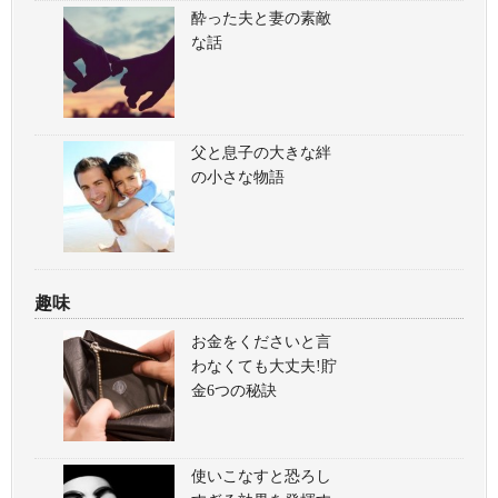
酔った夫と妻の素敵
な話
父と息子の大きな絆
の小さな物語
趣味
お金をくださいと言
わなくても大丈夫!貯
金6つの秘訣
使いこなすと恐ろし