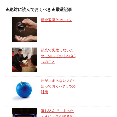
★絶対に読んでおくべき★厳選記事
借金返済5つのコツ
起業で失敗しないた
めに知っておくべき5
つのこと
汗が止まらない人が
知っておくべき5つの
対策
落ち込んでしまった
ときに元気が出る5つ