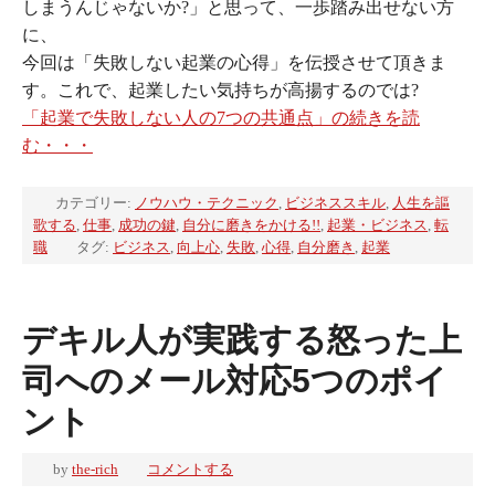
しまうんじゃないか?」と思って、一歩踏み出せない方
に、
今回は「失敗しない起業の心得」を伝授させて頂きま
す。これで、起業したい気持ちが高揚するのでは?
「起業で失敗しない人の7つの共通点」の続きを読
む・・・
カテゴリー:
ノウハウ・テクニック
,
ビジネススキル
,
人生を謳
歌する
,
仕事
,
成功の鍵
,
自分に磨きをかける!!
,
起業・ビジネス
,
転
職
タグ:
ビジネス
,
向上心
,
失敗
,
心得
,
自分磨き
,
起業
デキル人が実践する怒った上
司へのメール対応5つのポイ
ント
by
the-rich
コメントする