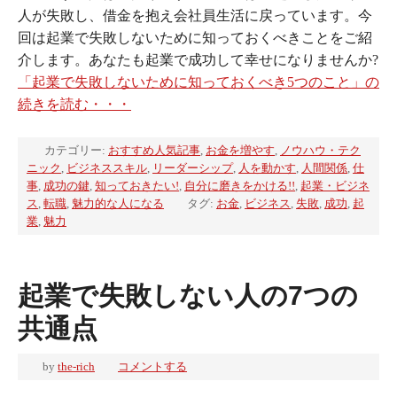
人が失敗し、借金を抱え会社員生活に戻っています。今
回は起業で失敗しないために知っておくべきことをご紹
介します。あなたも起業で成功して幸せになりませんか?
「起業で失敗しないために知っておくべき5つのこと」の
続きを読む・・・
カテゴリー:
おすすめ人気記事
,
お金を増やす
,
ノウハウ・テク
ニック
,
ビジネススキル
,
リーダーシップ
,
人を動かす
,
人間関係
,
仕
事
,
成功の鍵
,
知っておきたい!
,
自分に磨きをかける!!
,
起業・ビジネ
ス
,
転職
,
魅力的な人になる
タグ:
お金
,
ビジネス
,
失敗
,
成功
,
起
業
,
魅力
起業で失敗しない人の7つの
共通点
by
the-rich
コメントする