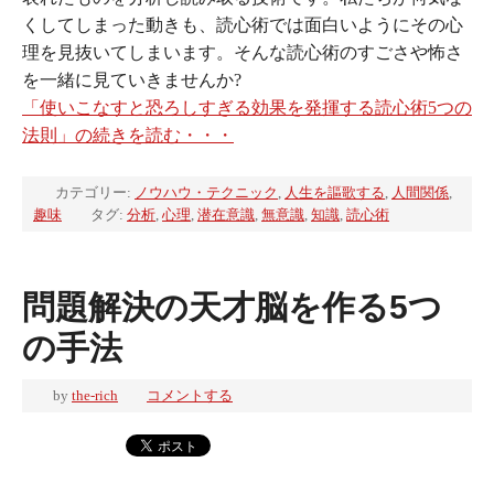
くしてしまった動きも、読心術では面白いようにその心
理を見抜いてしまいます。そんな読心術のすごさや怖さ
を一緒に見ていきませんか?
「使いこなすと恐ろしすぎる効果を発揮する読心術5つの
法則」の続きを読む・・・
カテゴリー:
ノウハウ・テクニック
,
人生を謳歌する
,
人間関係
,
趣味
タグ:
分析
,
心理
,
潜在意識
,
無意識
,
知識
,
読心術
問題解決の天才脳を作る5つ
の手法
by
the-rich
コメントする