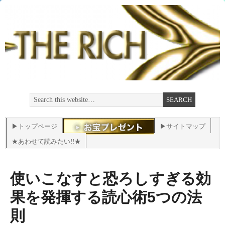
▶トップページ
▶サイトマップ
★あわせて読みたい!!★
使いこなすと恐ろしすぎる効
果を発揮する読心術5つの法
則