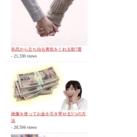
失恋から立ち治る勇気をくれる歌7選
- 21,330 views
画像を使ってお金を引き寄せる5つの方
法
- 20,594 views