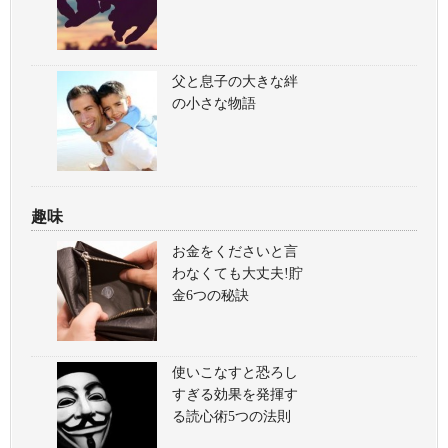
父と息子の大きな絆
の小さな物語
趣味
お金をくださいと言
わなくても大丈夫!貯
金6つの秘訣
使いこなすと恐ろし
すぎる効果を発揮す
る読心術5つの法則