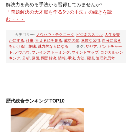
解決力を高める手法から習得してみませんか?
「問題解決の天才脳を作る5つの手法」の続きを読
む・・・
カテゴリー:
ノウハウ・テクニック
,
ビジネススキル
,
人生を豊
かにする
,
仕事
,
冴える頭を創る
,
成功の鍵
,
素敵な習慣
,
自分に磨き
をかける!!
,
趣味
,
魅力的な人になる
タグ:
やり方
,
ガントチャー
ト
,
ノウハウ
,
ブレインストーミング
,
マインドマップ
,
ロジカルシン
キング
,
分析
,
原因
,
問題解決
,
情報
,
手法
,
方法
,
習慣
,
論理的思考
歴代総合ランキング TOP10