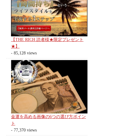
【THE RICH 読者様★限定プレゼント
★】
- 85,128 views
金運を高める画像の6つの選び方ポイン
ト
- 77,370 views