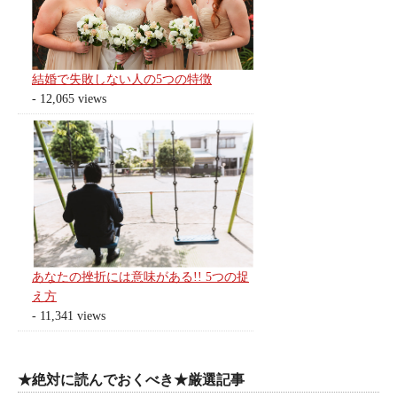
結婚で失敗しない人の5つの特徴
- 12,065 views
あなたの挫折には意味がある!! 5つの捉
え方
- 11,341 views
★絶対に読んでおくべき★厳選記事