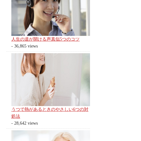
人生の道が開ける声真似5つのコツ
- 36,865 views
うつで熱があるときのやさしい6つの対
処法
- 28,642 views