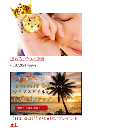
涙もろい5つの原因
- 107,954 views
【THE RICH 読者様★限定プレゼント
★】