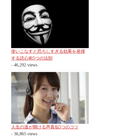
使いこなすと恐ろしすぎる効果を発揮
する読心術5つの法則
- 46,292 views
人生の道が開ける声真似5つのコツ
- 36,865 views