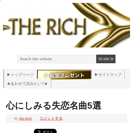
▶トップページ
▶サイトマップ
★あわせて読みたい!!★
心にしみる失恋名曲5選
by
the-rich
コメントする