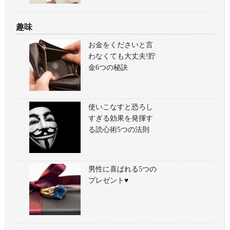
趣味
お金をくださいと言
わなくても大丈夫!貯
金6つの秘訣
使いこなすと恐ろし
すぎる効果を発揮す
る読心術5つの法則
男性に喜ばれる5つの
プレゼント♥