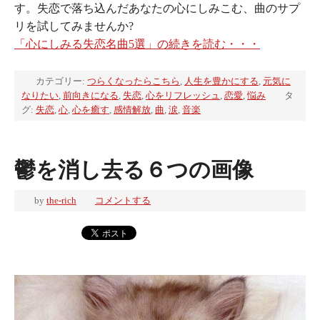
す。失恋で落ち込んだあなたの心にしみこむ、曲のサプ
リを試してみませんか?
「心にしみる失恋名曲5選」の続きを読む・・・
カテゴリー:
つらくなったらこちら
,
人生を豊かにする
,
元気に
なりたい
,
前向きになる
,
失恋
,
心をリフレッシュ
,
恋愛
,
悩み
タ
グ:
失恋
,
心
,
心を癒す
,
感情解放
,
曲
,
涙
,
音楽
鬱を消し去る６つの画像
by
the-rich
コメントする