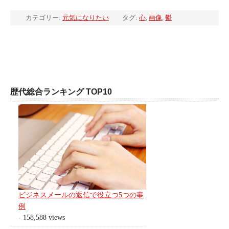
カテゴリー:
元気になりたい
タグ:
心
,
画像
,
鬱
歴代総合ランキング TOP10
ビジネスメールの返信で役立つ5つの事
例
- 158,588 views