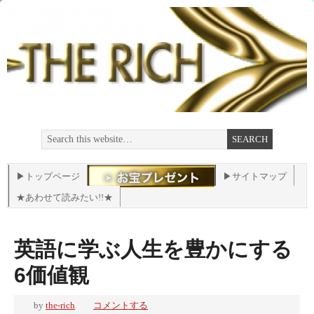
▶トップページ
▶サイトマップ
★あわせて読みたい!!★
英語に学ぶ人生を豊かにする
6価値観
by
the-rich
コメントする