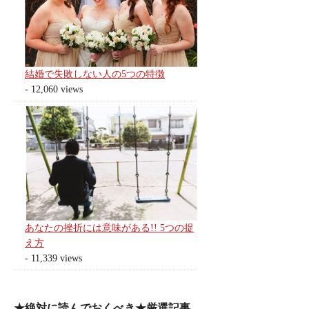
結婚で失敗しない人の5つの特徴
- 12,060 views
あなたの挫折には意味がある!! 5つの捉
え方
- 11,339 views
★絶対に読んでおくべき★厳選記事