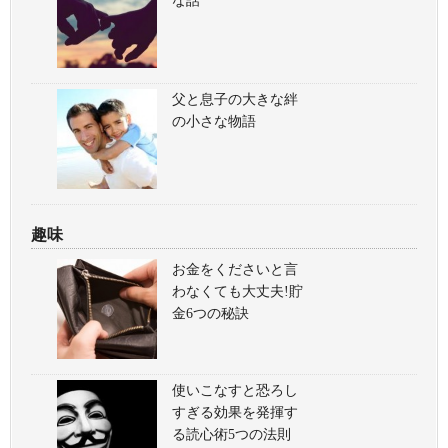
な話
父と息子の大きな絆
の小さな物語
趣味
お金をくださいと言
わなくても大丈夫!貯
金6つの秘訣
使いこなすと恐ろし
すぎる効果を発揮す
る読心術5つの法則