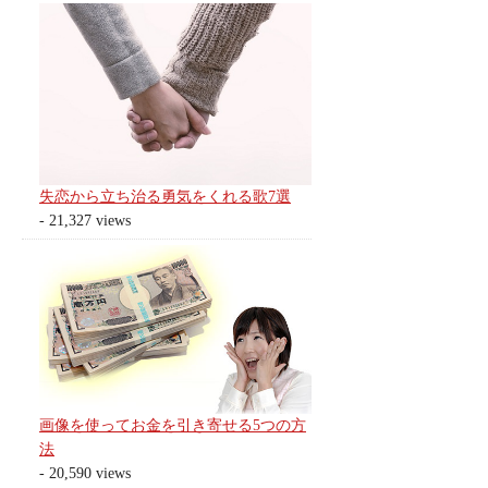
失恋から立ち治る勇気をくれる歌7選
- 21,327 views
画像を使ってお金を引き寄せる5つの方
法
- 20,590 views