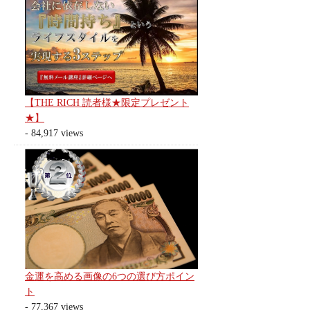
【THE RICH 読者様★限定プレゼント
★】
- 84,917 views
金運を高める画像の6つの選び方ポイン
ト
- 77,367 views