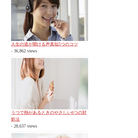
人生の道が開ける声真似5つのコツ
- 36,862 views
うつで熱があるときのやさしい6つの対
処法
- 28,637 views