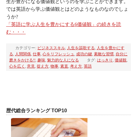
生が豊かになる価値観というのを学ぶことができます。
では英語から学ぶ価値観とはどのようなものなのでしょ
うか?
「英語に学ぶ人生を豊かにする6価値観」の続きを読
む・・・
カテゴリー:
ビジネススキル
,
人生を謳歌する
,
人生を豊かにす
る
,
人間関係
,
仕事
,
心をリフレッシュ
,
成功の鍵
,
素敵な習慣
,
自分に
磨きをかける!!
,
趣味
,
魅力的な人になる
タグ:
はっきり
,
価値観
,
心を広く
,
意見
,
捉え方
,
物事
,
素直
,
考え方
,
英語
歴代総合ランキング TOP10