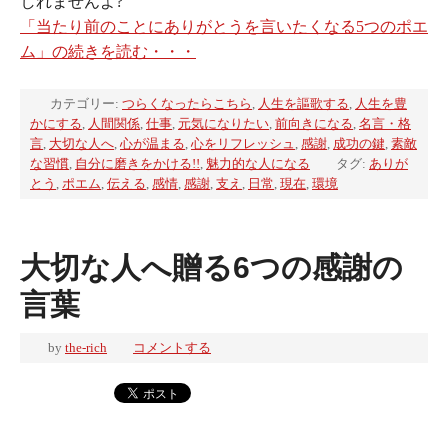
しれませんよ?
「当たり前のことにありがとうを言いたくなる5つのポエ
ム」の続きを読む・・・
カテゴリー:
つらくなったらこちら
,
人生を謳歌する
,
人生を豊
かにする
,
人間関係
,
仕事
,
元気になりたい
,
前向きになる
,
名言・格
言
,
大切な人へ
,
心が温まる
,
心をリフレッシュ
,
感謝
,
成功の鍵
,
素敵
な習慣
,
自分に磨きをかける!!
,
魅力的な人になる
タグ:
ありが
とう
,
ポエム
,
伝える
,
感情
,
感謝
,
支え
,
日常
,
現在
,
環境
大切な人へ贈る6つの感謝の
言葉
by
the-rich
コメントする