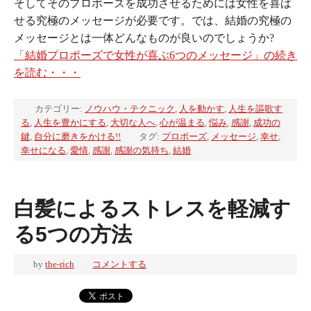
そしてそのプロポーズを成功させるためには女性を喜ば
せる究極のメッセージが必要です。では、結婚の究極の
メッセージとは一体どんなものが良いのでしょうか?
「結婚プロポーズで女性が喜ぶ6つのメッセージ」の続き
を読む・・・
カテゴリー:
ノウハウ・テクニック
,
人を動かす
,
人生を謳歌す
る
,
人生を豊かにする
,
大切な人へ
,
心が温まる
,
悩み
,
感謝
,
成功の
鍵
,
自分に磨きをかける!!
タグ:
プロポーズ
,
メッセージ
,
幸せ
,
幸せになる
,
愛情
,
感謝
,
感謝の気持ち
,
結婚
白髪によるストレスを軽減す
る5つの方法
by
the-rich
コメントする