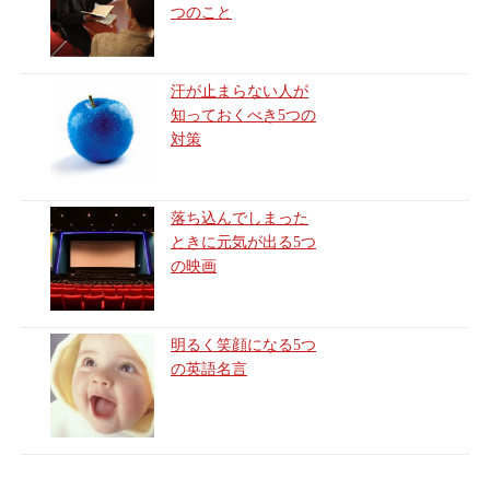
つのこと
汗が止まらない人が
知っておくべき5つの
対策
落ち込んでしまった
ときに元気が出る5つ
の映画
明るく笑顔になる5つ
の英語名言