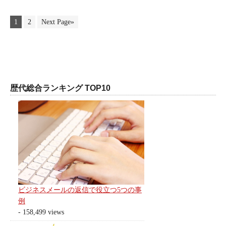
1
2
Next Page»
歴代総合ランキング TOP10
ビジネスメールの返信で役立つ5つの事
例
- 158,499 views