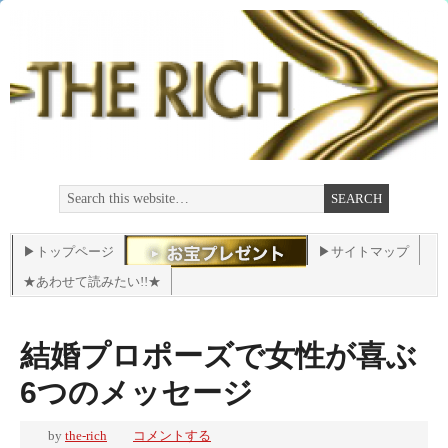
▶トップページ
▶サイトマップ
★あわせて読みたい!!★
結婚プロポーズで女性が喜ぶ
6つのメッセージ
by
the-rich
コメントする