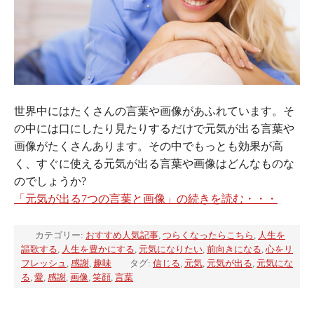
世界中にはたくさんの言葉や画像があふれています。そ
の中には口にしたり見たりするだけで元気が出る言葉や
画像がたくさんあります。その中でもっとも効果が高
く、すぐに使える元気が出る言葉や画像はどんなものな
のでしょうか?
「元気が出る7つの言葉と画像」の続きを読む・・・
カテゴリー:
おすすめ人気記事
,
つらくなったらこちら
,
人生を
謳歌する
,
人生を豊かにする
,
元気になりたい
,
前向きになる
,
心をリ
フレッシュ
,
感謝
,
趣味
タグ:
信じる
,
元気
,
元気が出る
,
元気にな
る
,
愛
,
感謝
,
画像
,
笑顔
,
言葉