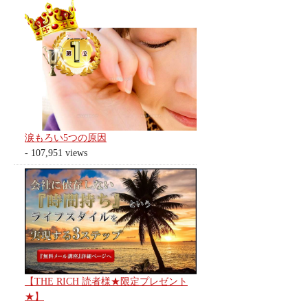
涙もろい5つの原因
- 107,951 views
【THE RICH 読者様★限定プレゼント
★】