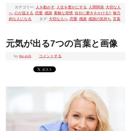
カテゴリー:
人を動かす
,
人生を豊かにする
,
人間関係
,
大切な人
へ
,
心が温まる
,
恋愛
,
感謝
,
素敵な習慣
,
自分に磨きをかける!!
,
魅力
的な人になる
タグ:
大切な人へ
,
恋愛
,
感謝
,
感謝の気持ち
,
言葉
元気が出る7つの言葉と画像
by
the-rich
コメントする