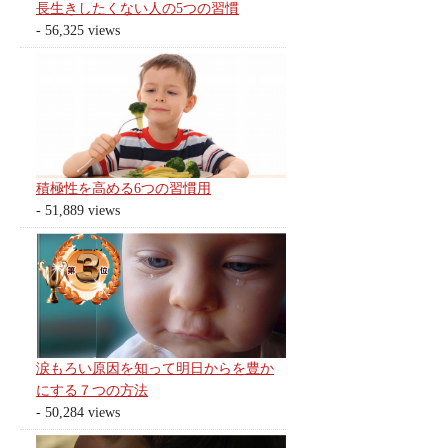
長生きしたくない人の5つの習慣
- 56,325 views
積極性を高める6つの習慣用
- 51,889 views
涙もろい原因を知って明日からを豊か
にする７つの方法
- 50,284 views