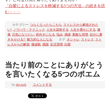
「白髪によるストレスを軽減する5つの方法」の続きを読
む・・・
カテゴリー:
つらくなったらこちら
,
ストレスから解放された
い!
,
ノウハウ・テクニック
,
人生を謳歌する
,
人生を豊かにする
,
健
康
,
元気になりたい
,
前向きになる
,
悩み
,
感謝
,
素敵な習慣
,
自分に磨
きをかける!!
,
魅力的な人になる
タグ:
オシャレ
,
ストレス
,
スト
レスからの解放
,
価値観
,
感謝
,
生活習慣
,
白髪
当たり前のことにありがとう
を言いたくなる5つのポエム
by
the-rich
コメントする