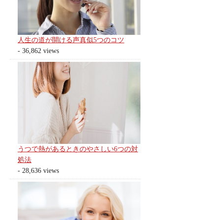
人生の道が開ける声真似5つのコツ
- 36,862 views
うつで熱があるときのやさしい6つの対
処法
- 28,636 views