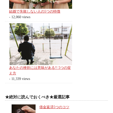
結婚で失敗しない人の5つの特徴
- 12,060 views
あなたの挫折には意味がある!! 5つの捉
え方
- 11,339 views
★絶対に読んでおくべき★厳選記事
借金返済5つのコツ