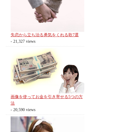
失恋から立ち治る勇気をくれる歌7選
- 21,327 views
画像を使ってお金を引き寄せる5つの方
法
- 20,590 views