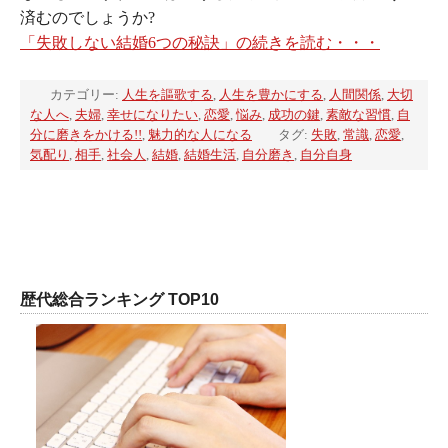
済むのでしょうか?
「失敗しない結婚6つの秘訣」の続きを読む・・・
カテゴリー:
人生を謳歌する
,
人生を豊かにする
,
人間関係
,
大切
な人へ
,
夫婦
,
幸せになりたい
,
恋愛
,
悩み
,
成功の鍵
,
素敵な習慣
,
自
分に磨きをかける!!
,
魅力的な人になる
タグ:
失敗
,
常識
,
恋愛
,
気配り
,
相手
,
社会人
,
結婚
,
結婚生活
,
自分磨き
,
自分自身
歴代総合ランキング TOP10