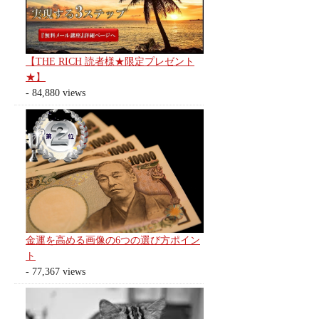
【THE RICH 読者様★限定プレゼント
★】
- 84,880 views
金運を高める画像の6つの選び方ポイン
ト
- 77,367 views