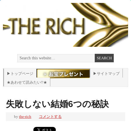
▶トップページ
▶サイトマップ
★あわせて読みたい!!★
失敗しない結婚6つの秘訣
by
the-rich
コメントする