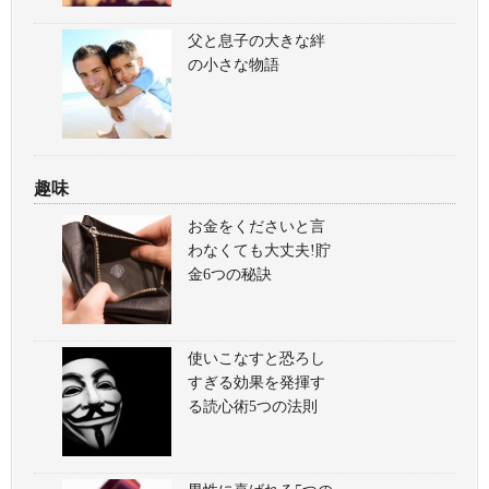
父と息子の大きな絆
の小さな物語
趣味
お金をくださいと言
わなくても大丈夫!貯
金6つの秘訣
使いこなすと恐ろし
すぎる効果を発揮す
る読心術5つの法則