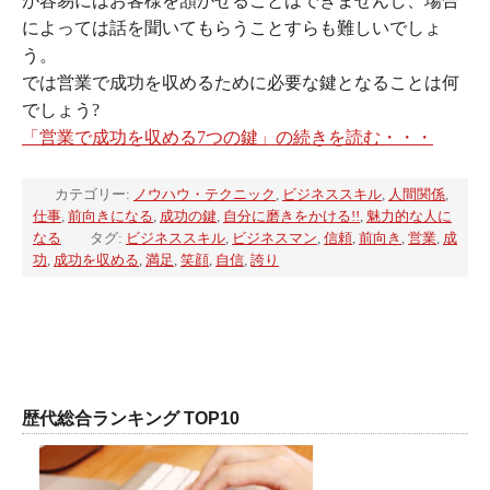
が容易にはお客様を頷かせることはできませんし、場合
によっては話を聞いてもらうことすらも難しいでしょ
う。
では営業で成功を収めるために必要な鍵となることは何
でしょう?
「営業で成功を収める7つの鍵」の続きを読む・・・
カテゴリー:
ノウハウ・テクニック
,
ビジネススキル
,
人間関係
,
仕事
,
前向きになる
,
成功の鍵
,
自分に磨きをかける!!
,
魅力的な人に
なる
タグ:
ビジネススキル
,
ビジネスマン
,
信頼
,
前向き
,
営業
,
成
功
,
成功を収める
,
満足
,
笑顔
,
自信
,
誇り
歴代総合ランキング TOP10