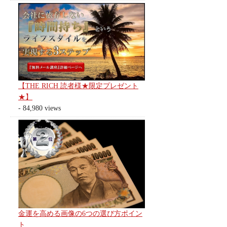
【THE RICH 読者様★限定プレゼント
★】
- 84,980 views
金運を高める画像の6つの選び方ポイン
ト