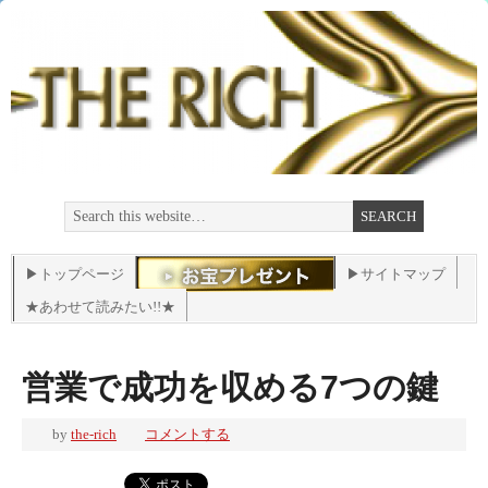
▶トップページ
▶サイトマップ
★あわせて読みたい!!★
営業で成功を収める7つの鍵
by
the-rich
コメントする