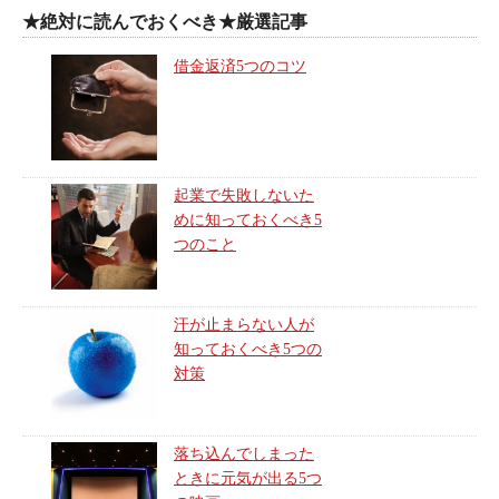
★絶対に読んでおくべき★厳選記事
借金返済5つのコツ
起業で失敗しないた
めに知っておくべき5
つのこと
汗が止まらない人が
知っておくべき5つの
対策
落ち込んでしまった
ときに元気が出る5つ