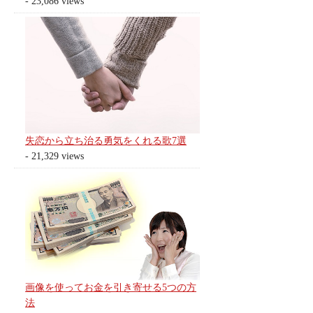
- 23,086 views
失恋から立ち治る勇気をくれる歌7選
- 21,329 views
画像を使ってお金を引き寄せる5つの方
法