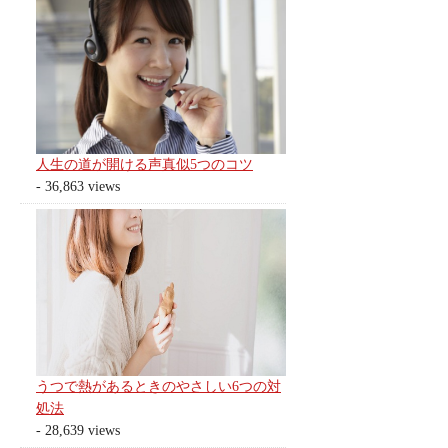
人生の道が開ける声真似5つのコツ
- 36,863 views
うつで熱があるときのやさしい6つの対
処法
- 28,639 views