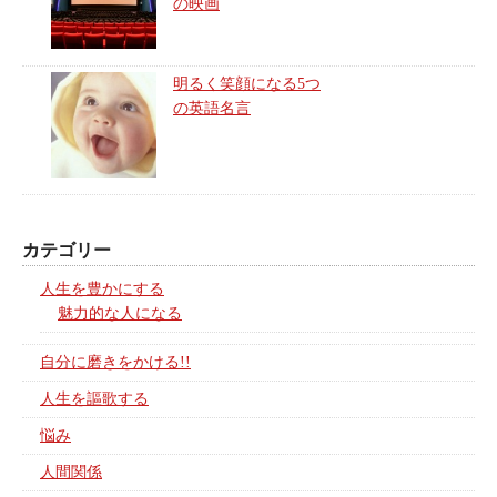
の映画
明るく笑顔になる5つ
の英語名言
カテゴリー
人生を豊かにする
魅力的な人になる
自分に磨きをかける!!
人生を謳歌する
悩み
人間関係