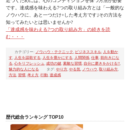
近づくためには、心のコンディションを保つ方法が必要
です。達成感を味わえる7つの取り組み方とは「一般的な
ノウハウに、あと一つだけ+した考え方です｣その方法を
知ってみたいとは思いませんか?
「達成感を味わえる7つの取り組み方」の続きを読
む・・・
カテゴリー:
ノウハウ・テクニック
,
ビジネススキル
,
人を動か
す
,
人生を謳歌する
,
人生を豊かにする
,
人間関係
,
仕事
,
前向きにな
る
,
心をリフレッシュ
,
成功の鍵
,
素敵な習慣
,
自分に磨きをかける!!
,
魅力的な人になる
タグ:
やり方
,
やる気
,
ノウハウ
,
取り組み方
,
方法
,
習慣
,
考え方
,
行動
,
達成感
歴代総合ランキング TOP10