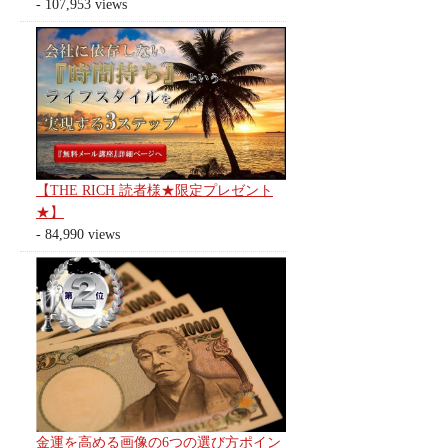
- 107,953 views
【THE RICH 読者様★限定プレゼント
★】
- 84,990 views
金運を高める画像の6つの選び方ポイン