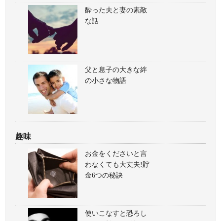
酔った夫と妻の素敵
な話
父と息子の大きな絆
の小さな物語
趣味
お金をくださいと言
わなくても大丈夫!貯
金6つの秘訣
使いこなすと恐ろし