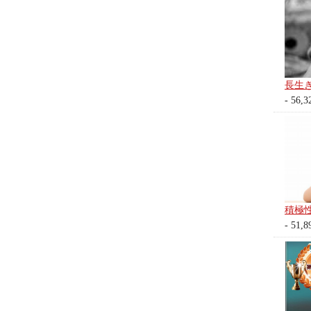
長生
- 56,3
積極
- 51,8