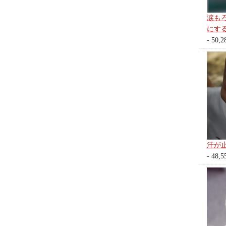
涙も
にす
- 50,2
汗が
- 48,5