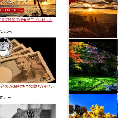
E RICH 読者様★限定プレゼント
72 views
を高める画像の6つの選び方ポイン
67 views