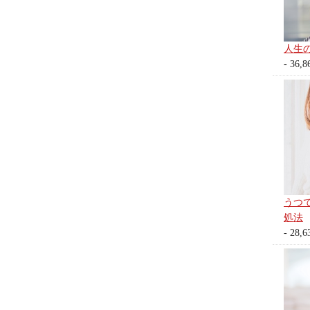
人生
- 36,8
うつ
処法
- 28,6