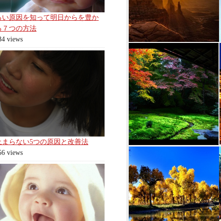
ろい原因を知って明日からを豊か
る７つの方法
84 views
止まらない5つの原因と改善法
56 views