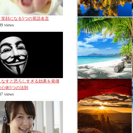
く笑顔になる5つの英語名言
89 views
こなすと恐ろしすぎる効果を発揮
読心術5つの法則
87 views