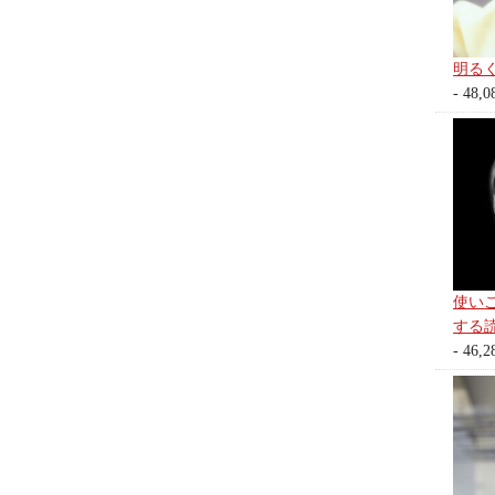
明る
- 48,0
使い
する
- 46,2