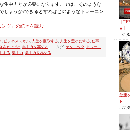
な集中力とが必要になります。では、そのような
でしょうか?できるとすればどのようなトレーニン
【TH
ニング」の続きを読む・・・
★】
- 84,8
ク
,
ビジネススキル
,
人生を謳歌する
,
人生を豊かにする
,
仕事
,
きをかける!!
,
集中力を高める
タグ:
テクニック
,
トレーニ
中する
,
集中力
,
集中力を高める
金運
ト
- 77,3