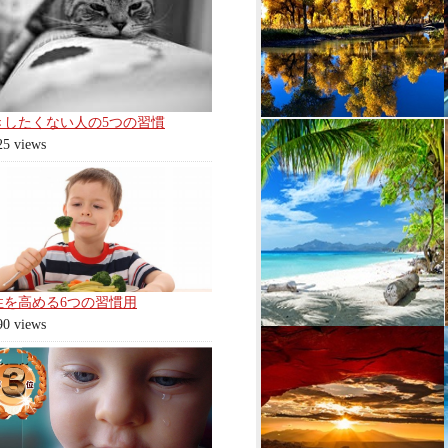
きしたくない人の5つの習慣
25 views
性を高める6つの習慣用
90 views