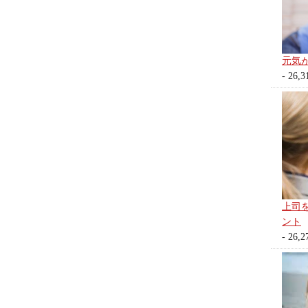
元気
- 26,3
上司
ント
- 26,2