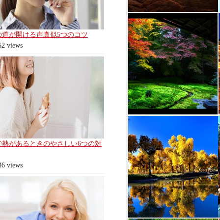
の道が開ける声真似5つのコツ
62 views
で熱があるときのやさしい6つの対
36 views