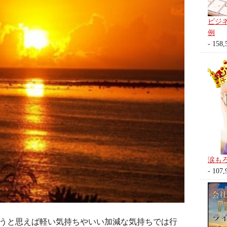
ビジ
例
- 158,
涙も
- 107,
うと思えば軽い気持ちやいい加減な気持ちでは行