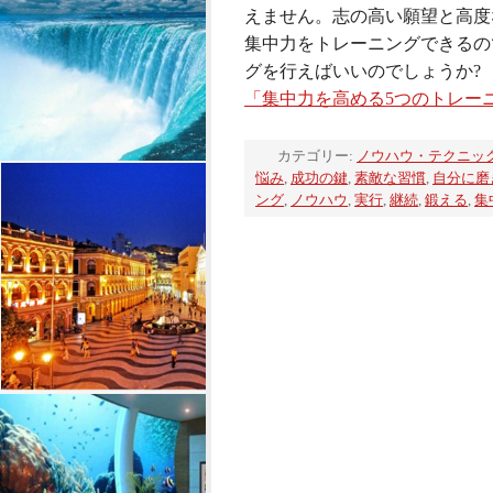
えません。志の高い願望と高度
集中力をトレーニングできるの
グを行えばいいのでしょうか?
「集中力を高める5つのトレー
カテゴリー:
ノウハウ・テクニッ
悩み
,
成功の鍵
,
素敵な習慣
,
自分に磨
ング
,
ノウハウ
,
実行
,
継続
,
鍛える
,
集