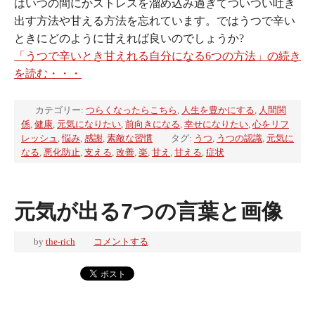
はいつの間にかストレスを溜め込み過ぎてついつい吐き
出す方法や甘える方法を忘れています。ではうつで辛い
ときにどのように甘えれば良いのでしょうか?
「うつで辛いとき甘えれる自分になる6つの方法」の続き
を読む・・・
カテゴリー:
つらくなったらこちら
,
人生を豊かにする
,
人間関
係
,
健康
,
元気になりたい
,
前向きになる
,
幸せになりたい
,
心をリフ
レッシュ
,
悩み
,
感謝
,
素敵な習慣
タグ:
うつ
,
うつの認識
,
元気に
なる
,
悪化防止
,
支える
,
改善
,
楽
,
甘え
,
甘える
,
症状
元気が出る7つの言葉と画像
by
the-rich
コメントする