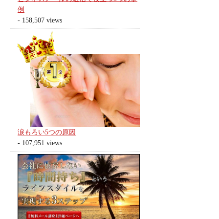
例
- 158,507 views
涙もろい5つの原因
- 107,951 views