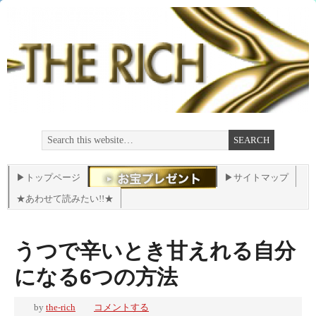
▶トップページ
▶サイトマップ
★あわせて読みたい!!★
うつで辛いとき甘えれる自分
になる6つの方法
by
the-rich
コメントする