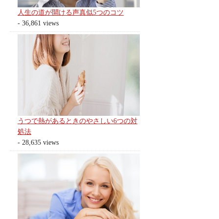
人生の道が開ける声真似5つのコツ
- 36,861 views
うつで熱があるときのやさしい6つの対
処法
- 28,635 views