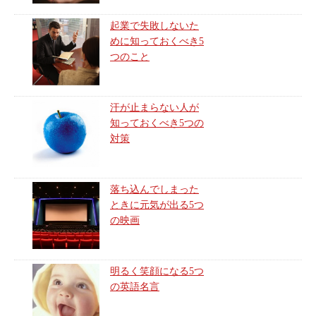
起業で失敗しないた
めに知っておくべき5
つのこと
汗が止まらない人が
知っておくべき5つの
対策
落ち込んでしまった
ときに元気が出る5つ
の映画
明るく笑顔になる5つ
の英語名言