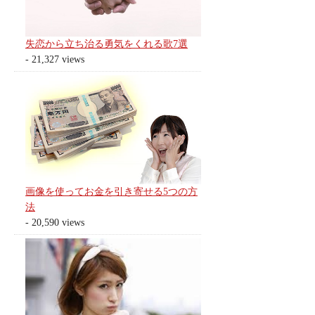
失恋から立ち治る勇気をくれる歌7選
- 21,327 views
画像を使ってお金を引き寄せる5つの方
法
- 20,590 views