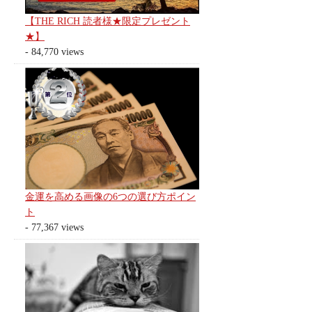
【THE RICH 読者様★限定プレゼント
★】
- 84,770 views
金運を高める画像の6つの選び方ポイン
ト
- 77,367 views