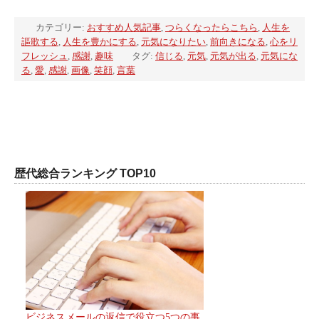
カテゴリー:
おすすめ人気記事
,
つらくなったらこちら
,
人生を
謳歌する
,
人生を豊かにする
,
元気になりたい
,
前向きになる
,
心をリ
フレッシュ
,
感謝
,
趣味
タグ:
信じる
,
元気
,
元気が出る
,
元気にな
る
,
愛
,
感謝
,
画像
,
笑顔
,
言葉
歴代総合ランキング TOP10
ビジネスメールの返信で役立つ5つの事