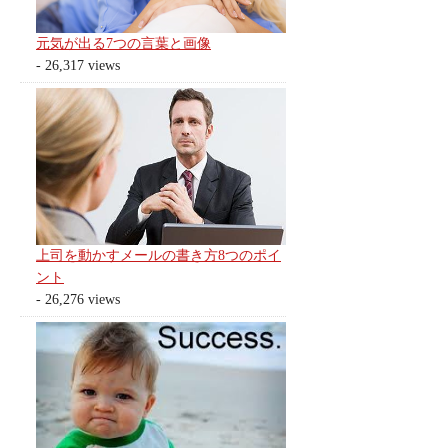
元気が出る7つの言葉と画像
- 26,317 views
上司を動かすメールの書き方8つのポイ
ント
- 26,276 views