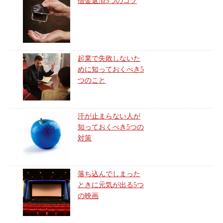
借金返済5つのコツ
起業で失敗しないた
めに知っておくべき5
つのこと
汗が止まらない人が
知っておくべき5つの
対策
落ち込んでしまった
ときに元気が出る5つ
の映画