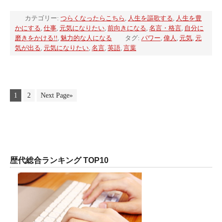
カテゴリー:
つらくなったらこちら
,
人生を謳歌する
,
人生を豊
かにする
,
仕事
,
元気になりたい
,
前向きになる
,
名言・格言
,
自分に
磨きをかける!!
,
魅力的な人になる
タグ:
パワー
,
偉人
,
元気
,
元
気が出る
,
元気になりたい
,
名言
,
英語
,
言葉
1
2
Next Page»
歴代総合ランキング TOP10