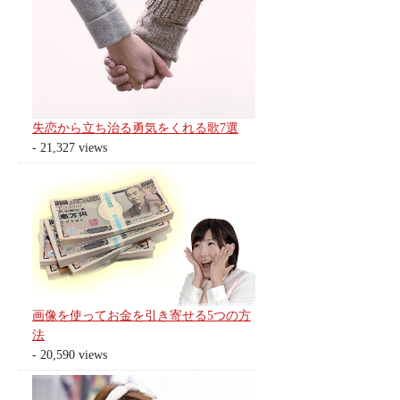
失恋から立ち治る勇気をくれる歌7選
- 21,327 views
画像を使ってお金を引き寄せる5つの方
法
- 20,590 views