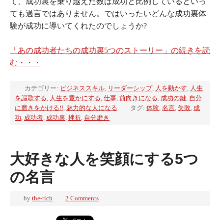
て、成功裏を乗り越えた数は成功と比例しているといっ
ても過言ではありません。ではいったいどんな成功裏体
験が成功に導いてくれたのでしょうか?
「あの成功者たちの成功裏5つのストーリー」の続きを読
む・・・
カテゴリー:
ビジネススキル
,
リーダーシップ
,
人を動かす
,
人生
を謳歌する
,
人生を豊かにする
,
仕事
,
前向きになる
,
成功の鍵
,
自分
に磨きをかける!!
,
魅力的な人になる
タグ:
体験
,
名言
,
失敗
,
成
功
,
成功者
,
成功裏
,
挫折
,
自分磨き
大好きな人を笑顔にする5つ
の名言
by
the-rich
2 Comments