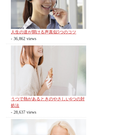
人生の道が開ける声真似5つのコツ
- 36,862 views
うつで熱があるときのやさしい6つの対
処法
- 28,637 views