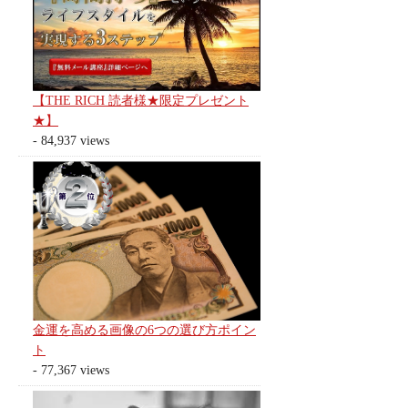
【THE RICH 読者様★限定プレゼント
★】
- 84,937 views
金運を高める画像の6つの選び方ポイン
ト
- 77,367 views