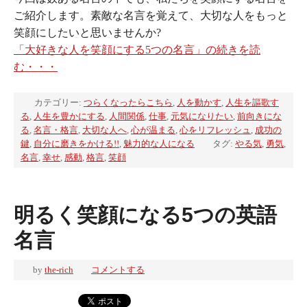
ご紹介します。素敵な名言を覚えて、大切な人をもっと
笑顔にしたいと思いませんか?
「大好きな人を笑顔にする5つの名言」の続きを読
む・・・
カテゴリー:
つらくなったらこちら
,
人を動かす
,
人生を謳歌す
る
,
人生を豊かにする
,
人間関係
,
仕事
,
元気になりたい
,
前向きにな
る
,
名言・格言
,
大切な人へ
,
心が温まる
,
心をリフレッシュ
,
成功の
鍵
,
自分に磨きをかける!!
,
魅力的な人になる
タグ:
やる気
,
勇気
,
名言
,
幸せ
,
感動
,
格言
,
笑顔
明るく笑顔になる5つの英語
名言
by
the-rich
コメントする