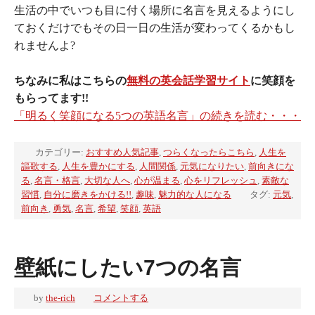
生活の中でいつも目に付く場所に名言を見えるようにし
ておくだけでもその日一日の生活が変わってくるかもし
れませんよ?
ちなみに私はこちらの
無料の英会話学習サイト
に笑顔を
もらってます!!
「明るく笑顔になる5つの英語名言」の続きを読む・・・
カテゴリー:
おすすめ人気記事
,
つらくなったらこちら
,
人生を
謳歌する
,
人生を豊かにする
,
人間関係
,
元気になりたい
,
前向きにな
る
,
名言・格言
,
大切な人へ
,
心が温まる
,
心をリフレッシュ
,
素敵な
習慣
,
自分に磨きをかける!!
,
趣味
,
魅力的な人になる
タグ:
元気
,
前向き
,
勇気
,
名言
,
希望
,
笑顔
,
英語
壁紙にしたい7つの名言
by
the-rich
コメントする