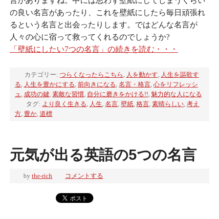
言がありますね。中には思わず壁紙にしてしまうくらい
の良い名言があったり、これを壁紙にしたら毎日頑張れ
るという名言と出会ったりします。ではどんな名言が
人々の心に宿って救ってくれるのでしょうか?
「壁紙にしたい7つの名言」の続きを読む・・・
カテゴリー:
つらくなったらこちら
,
人を動かす
,
人生を謳歌す
る
,
人生を豊かにする
,
前向きになる
,
名言・格言
,
心をリフレッシ
ュ
,
成功の鍵
,
素敵な習慣
,
自分に磨きをかける!!
,
魅力的な人になる
タグ:
より良く生きる
,
人生
,
名言
,
壁紙
,
格言
,
素晴らしい
,
考え
方
,
豊か
,
道標
元気が出る英語の5つの名言
by
the-rich
コメントする