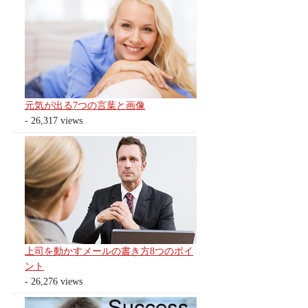
元気が出る7つの言葉と画像
- 26,317 views
上司を動かすメールの書き方8つのポイ
ント
- 26,276 views