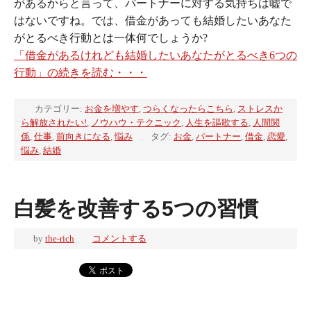
があるからと言って、パートナーに対する気持ちは嘘で
はないですね。では、借金があっても結婚したいあなた
がとるべき行動とは一体何でしょうか?
「借金があるけれども結婚したいあなたがとるべき6つの
行動」の続きを読む・・・
カテゴリー:
お金を増やす
,
つらくなったらこちら
,
ストレスか
ら解放されたい!
,
ノウハウ・テクニック
,
人生を謳歌する
,
人間関
係
,
仕事
,
前向きになる
,
悩み
タグ:
お金
,
パートナー
,
借金
,
恋愛
,
悩み
,
結婚
白髪を改善する5つの習慣
by
the-rich
コメントする