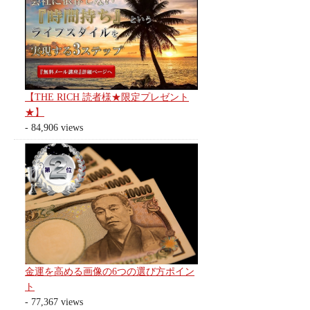
【THE RICH 読者様★限定プレゼント
★】
- 84,906 views
金運を高める画像の6つの選び方ポイン
ト
- 77,367 views