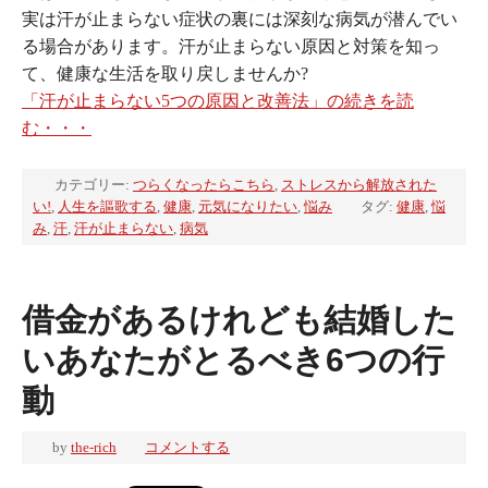
実は汗が止まらない症状の裏には深刻な病気が潜んでい
る場合があります。汗が止まらない原因と対策を知っ
て、健康な生活を取り戻しませんか?
「汗が止まらない5つの原因と改善法」の続きを読
む・・・
カテゴリー:
つらくなったらこちら
,
ストレスから解放された
い!
,
人生を謳歌する
,
健康
,
元気になりたい
,
悩み
タグ:
健康
,
悩
み
,
汗
,
汗が止まらない
,
病気
借金があるけれども結婚した
いあなたがとるべき6つの行
動
by
the-rich
コメントする