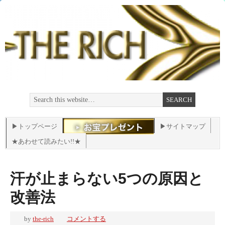
▶トップページ
▶サイトマップ
★あわせて読みたい!!★
汗が止まらない5つの原因と
改善法
by
the-rich
コメントする