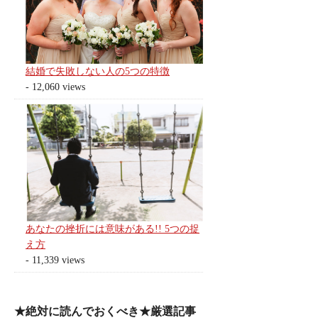
結婚で失敗しない人の5つの特徴
- 12,060 views
あなたの挫折には意味がある!! 5つの捉
え方
- 11,339 views
★絶対に読んでおくべき★厳選記事