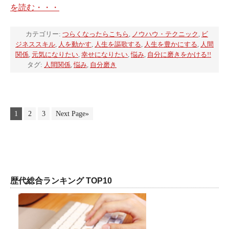
を読む・・・
カテゴリー:
つらくなったらこちら
,
ノウハウ・テクニック
,
ビ
ジネススキル
,
人を動かす
,
人生を謳歌する
,
人生を豊かにする
,
人間
関係
,
元気になりたい
,
幸せになりたい
,
悩み
,
自分に磨きをかける!!
タグ:
人間関係
,
悩み
,
自分磨き
1
2
3
Next Page»
歴代総合ランキング TOP10