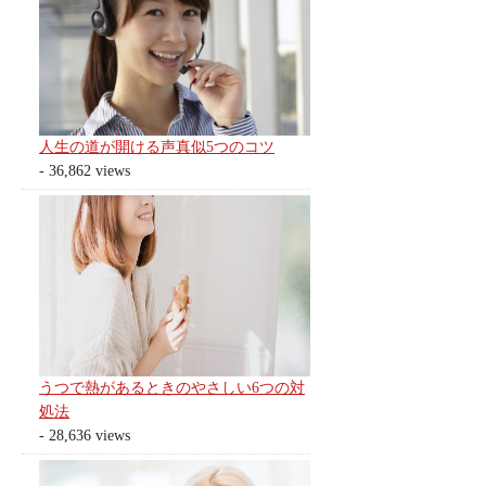
人生の道が開ける声真似5つのコツ
- 36,862 views
うつで熱があるときのやさしい6つの対
処法
- 28,636 views