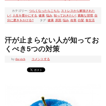
カテゴリー:
つらくなったらこちら
,
ストレスから解放された
い!
,
人生を豊かにする
,
健康
,
悩み
,
知っておきたい!
,
素敵な習慣
,
自
分に磨きをかける!!
タグ:
健康
,
原因
,
悩み
,
改善
,
白髪
,
食生活
汗が止まらない人が知ってお
くべき5つの対策
by
the-rich
コメントする