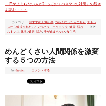
「汗が止まらない人が知っておくべき5つの対策」の続き
を読む・・・
カテゴリー:
おすすめ人気記事
,
つらくなったらこちら
,
ストレ
スから解放されたい!
,
ノウハウ・テクニック
,
健康
,
悩み
タグ:
ストレス
,
体臭
,
健康
,
悩み
,
汗が止まらない
,
食生活
めんどくさい人間関係を激変
する５つの方法
by
the-rich
コメントする