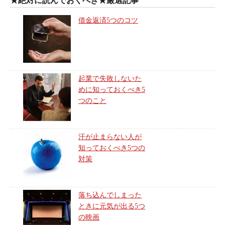
★絶対に読んでおくべき★厳選記事
借金返済5つのコツ
起業で失敗しないた
めに知っておくべき5
つのこと
汗が止まらない人が
知っておくべき5つの
対策
落ち込んでしまった
ときに元気が出る5つ
の映画