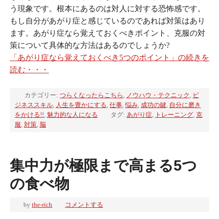
う現象です。根本にあるのは対人に対する恐怖感です。
もし自分があがり症と感じているのであれば対策はあり
ます。あがり症なら覚えておくべきポイント、克服の対
策について具体的な方法はあるのでしょうか?
「あがり症なら覚えておくべき5つのポイント」の続きを
読む・・・
カテゴリー:
つらくなったらこちら
,
ノウハウ・テクニック
,
ビ
ジネススキル
,
人生を豊かにする
,
仕事
,
悩み
,
成功の鍵
,
自分に磨き
をかける!!
,
魅力的な人になる
タグ:
あがり症
,
トレーニング
,
克
服
,
対策
,
脳
集中力が極限まで高まる5つ
の食べ物
by
the-rich
コメントする