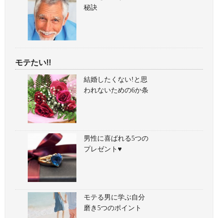
秘訣
モテたい!!
結婚したくない!と思
われないための6か条
男性に喜ばれる5つの
プレゼント♥
モテる男に学ぶ自分
磨き5つのポイント