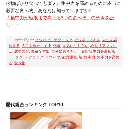
べ物ばかり食べてもダメ。集中力を高めるために本当に
必要な食べ物、あなたは知っていますか?
「集中力が極限まで高まる5つの食べ物」の続きを読
む・・・
カテゴリー:
ノウハウ・テクニック
,
ビジネススキル
,
人生を謳
歌する
,
人生を豊かにする
,
仕事
,
元気になりたい
,
心をリフレッシ
ュ
,
成功の鍵
,
素敵な習慣
,
自分に磨きをかける!!
,
集中力を高める
タグ:
テクニック
,
ノウハウ
,
能力開発
,
脳
,
集中力
,
集中力を高め
る
,
食べ物
歴代総合ランキング TOP10