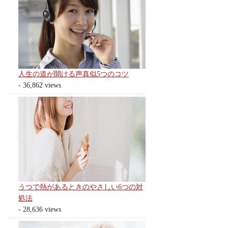
人生の道が開ける声真似5つのコツ
- 36,862 views
うつで熱があるときのやさしい6つの対
処法
- 28,636 views