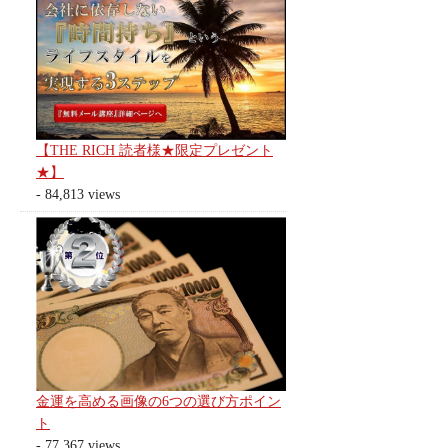
【THE RICH 読者様★限定プレゼント
★】
- 84,813 views
金運を高める画像の6つの選び方ポイン
ト
- 77,367 views