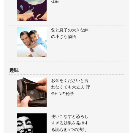
な話
父と息子の大きな絆
の小さな物語
趣味
お金をくださいと言
わなくても大丈夫!貯
金6つの秘訣
使いこなすと恐ろし
すぎる効果を発揮す
る読心術5つの法則