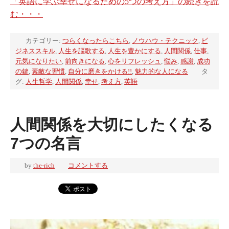
「英語に学ぶ幸せになるための5つの考え方」の続きを読
む・・・
カテゴリー:
つらくなったらこちら
,
ノウハウ・テクニック
,
ビ
ジネススキル
,
人生を謳歌する
,
人生を豊かにする
,
人間関係
,
仕事
,
元気になりたい
,
前向きになる
,
心をリフレッシュ
,
悩み
,
感謝
,
成功
の鍵
,
素敵な習慣
,
自分に磨きをかける!!
,
魅力的な人になる
タ
グ:
人生哲学
,
人間関係
,
幸せ
,
考え方
,
英語
人間関係を大切にしたくなる
7つの名言
by
the-rich
コメントする