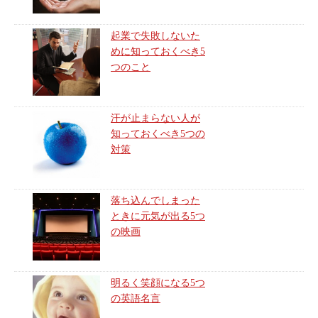
起業で失敗しないた
めに知っておくべき5
つのこと
汗が止まらない人が
知っておくべき5つの
対策
落ち込んでしまった
ときに元気が出る5つ
の映画
明るく笑顔になる5つ
の英語名言