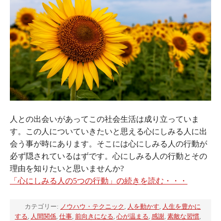
人との出会いがあってこの社会生活は成り立っていま
す。この人についていきたいと思える心にしみる人に出
会う事が時にあります。そこには心にしみる人の行動が
必ず隠されているはずです。心にしみる人の行動とその
理由を知りたいと思いませんか?
「心にしみる人の5つの行動」の続きを読む・・・
カテゴリー:
ノウハウ・テクニック
,
人を動かす
,
人生を豊かに
する
,
人間関係
,
仕事
,
前向きになる
,
心が温まる
,
感謝
,
素敵な習慣
,