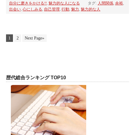
自分に磨きをかける!!
,
魅力的な人になる
タグ:
人間関係
,
余裕
,
出会い
,
心にしみる
,
自己管理
,
行動
,
魅力
,
魅力的な人
1
2
Next Page»
歴代総合ランキング TOP10