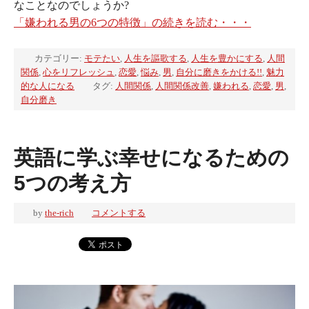
なことなのでしょうか?
「嫌われる男の6つの特徴」の続きを読む・・・
カテゴリー:
モテたい
,
人生を謳歌する
,
人生を豊かにする
,
人間
関係
,
心をリフレッシュ
,
恋愛
,
悩み
,
男
,
自分に磨きをかける!!
,
魅力
的な人になる
タグ:
人間関係
,
人間関係改善
,
嫌われる
,
恋愛
,
男
,
自分磨き
英語に学ぶ幸せになるための
5つの考え方
by
the-rich
コメントする