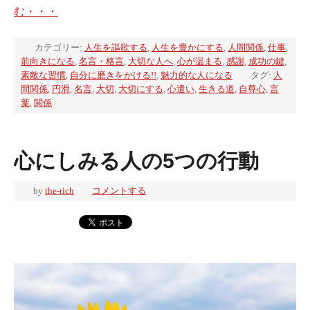
む・・・
カテゴリー:
人生を謳歌する
,
人生を豊かにする
,
人間関係
,
仕事
,
前向きになる
,
名言・格言
,
大切な人へ
,
心が温まる
,
感謝
,
成功の鍵
,
素敵な習慣
,
自分に磨きをかける!!
,
魅力的な人になる
タグ:
人
間関係
,
円滑
,
名言
,
大切
,
大切にする
,
心遣い
,
生きる道
,
自尊心
,
言
葉
,
関係
心にしみる人の5つの行動
by
the-rich
コメントする