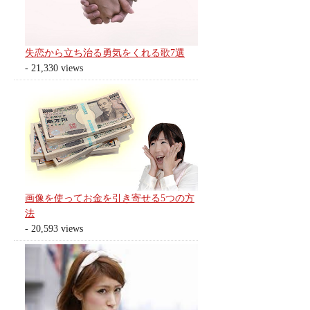
失恋から立ち治る勇気をくれる歌7選
- 21,330 views
画像を使ってお金を引き寄せる5つの方
法
- 20,593 views