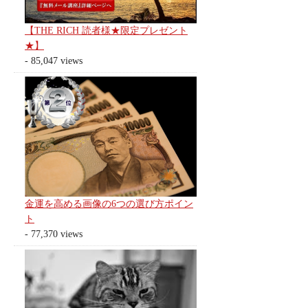
【THE RICH 読者様★限定プレゼント
★】
- 85,047 views
金運を高める画像の6つの選び方ポイン
ト
- 77,370 views