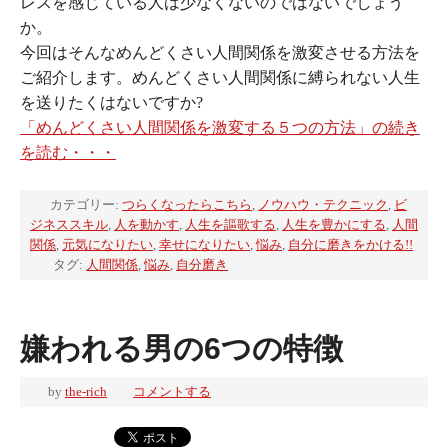
レスを感じている人は少なくないのではないでしょう
か。
今回はそんなめんどくさい人間関係を激変させる方法を
ご紹介します。めんどくさい人間関係に縛られない人生
を送りたくはないですか?
「めんどくさい人間関係を激変する５つの方法」の続き
を読む・・・
カテゴリー:
つらくなったらこちら
,
ノウハウ・テクニック
,
ビ
ジネススキル
,
人を動かす
,
人生を謳歌する
,
人生を豊かにする
,
人間
関係
,
元気になりたい
,
幸せになりたい
,
悩み
,
自分に磨きをかける!!
タグ:
人間関係
,
悩み
,
自分磨き
嫌われる男の6つの特徴
by
the-rich
コメントする