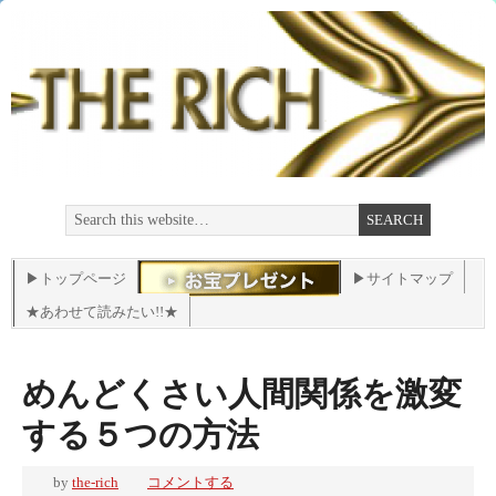
▶トップページ
▶サイトマップ
★あわせて読みたい!!★
めんどくさい人間関係を激変
する５つの方法
by
the-rich
コメントする