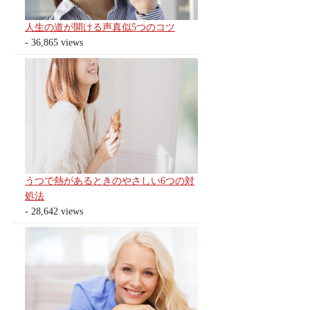
人生の道が開ける声真似5つのコツ
- 36,865 views
うつで熱があるときのやさしい6つの対
処法
- 28,642 views