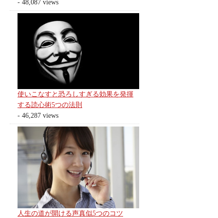
- 48,087 views
使いこなすと恐ろしすぎる効果を発揮
する読心術5つの法則
- 46,287 views
人生の道が開ける声真似5つのコツ