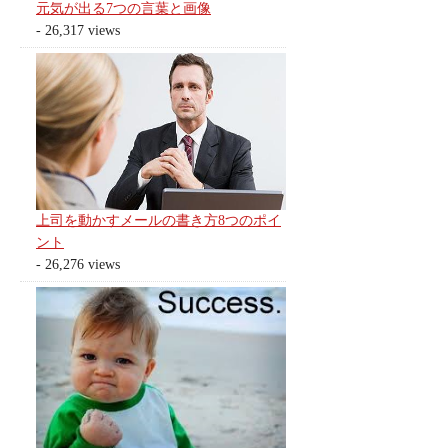
元気が出る7つの言葉と画像
- 26,317 views
上司を動かすメールの書き方8つのポイ
ント
- 26,276 views