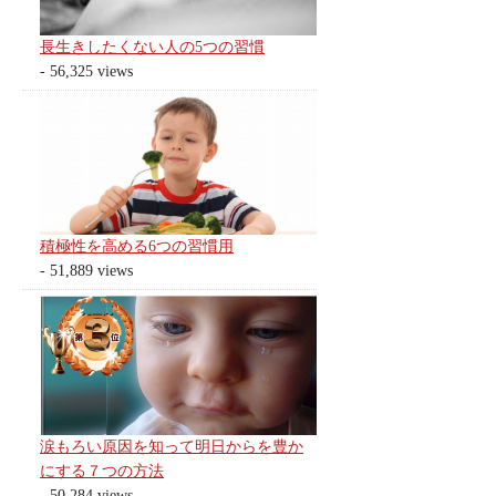
長生きしたくない人の5つの習慣
- 56,325 views
積極性を高める6つの習慣用
- 51,889 views
涙もろい原因を知って明日からを豊か
にする７つの方法
- 50,284 views