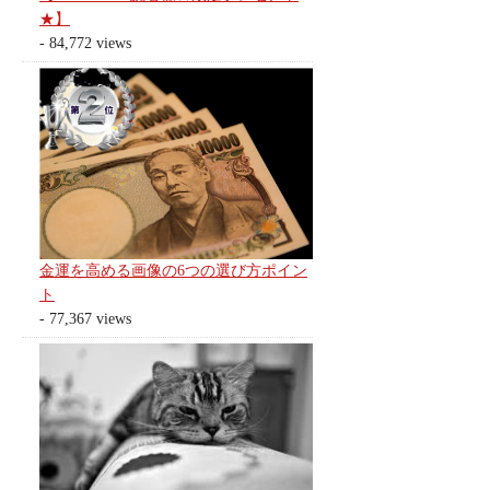
★】
- 84,772 views
金運を高める画像の6つの選び方ポイン
ト
- 77,367 views