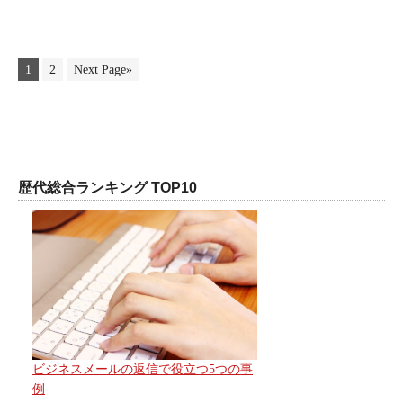
1
2
Next Page»
歴代総合ランキング TOP10
ビジネスメールの返信で役立つ5つの事
例