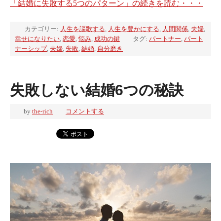
「結婚に失敗する5つのパターン」の続きを読む・・・
カテゴリー:
人生を謳歌する
,
人生を豊かにする
,
人間関係
,
夫婦
,
幸せになりたい
,
恋愛
,
悩み
,
成功の鍵
タグ:
パートナー
,
パート
ナーシップ
,
夫婦
,
失敗
,
結婚
,
自分磨き
失敗しない結婚6つの秘訣
by
the-rich
コメントする