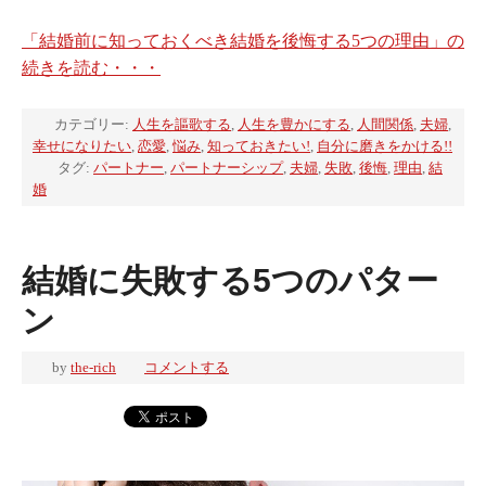
「結婚前に知っておくべき結婚を後悔する5つの理由」の
続きを読む・・・
カテゴリー:
人生を謳歌する
,
人生を豊かにする
,
人間関係
,
夫婦
,
幸せになりたい
,
恋愛
,
悩み
,
知っておきたい!
,
自分に磨きをかける!!
タグ:
パートナー
,
パートナーシップ
,
夫婦
,
失敗
,
後悔
,
理由
,
結
婚
結婚に失敗する5つのパター
ン
by
the-rich
コメントする