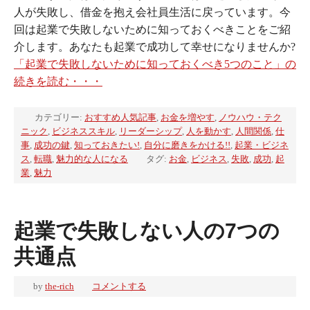
人が失敗し、借金を抱え会社員生活に戻っています。今
回は起業で失敗しないために知っておくべきことをご紹
介します。あなたも起業で成功して幸せになりませんか?
「起業で失敗しないために知っておくべき5つのこと」の
続きを読む・・・
カテゴリー:
おすすめ人気記事
,
お金を増やす
,
ノウハウ・テク
ニック
,
ビジネススキル
,
リーダーシップ
,
人を動かす
,
人間関係
,
仕
事
,
成功の鍵
,
知っておきたい!
,
自分に磨きをかける!!
,
起業・ビジネ
ス
,
転職
,
魅力的な人になる
タグ:
お金
,
ビジネス
,
失敗
,
成功
,
起
業
,
魅力
起業で失敗しない人の7つの
共通点
by
the-rich
コメントする