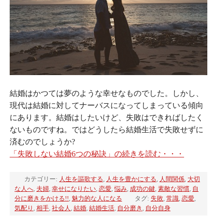
結婚はかつては夢のような幸せなものでした。しかし、
現代は結婚に対してナーバスになってしまっている傾向
にあります。結婚はしたいけど、失敗はできればしたく
ないものですね。ではどうしたら結婚生活で失敗せずに
済むのでしょうか?
「失敗しない結婚6つの秘訣」の続きを読む・・・
カテゴリー:
人生を謳歌する
,
人生を豊かにする
,
人間関係
,
大切
な人へ
,
夫婦
,
幸せになりたい
,
恋愛
,
悩み
,
成功の鍵
,
素敵な習慣
,
自
分に磨きをかける!!
,
魅力的な人になる
タグ:
失敗
,
常識
,
恋愛
,
気配り
,
相手
,
社会人
,
結婚
,
結婚生活
,
自分磨き
,
自分自身