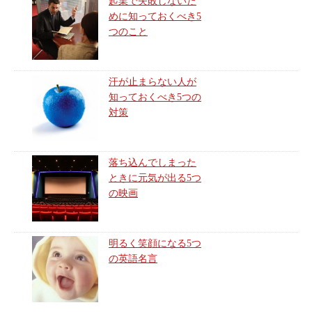
起業で失敗しないた
めに知っておくべき5
つのこと
汗が止まらない人が
知っておくべき5つの
対策
落ち込んでしまった
ときに元気が出る5つ
の映画
明るく笑顔になる5つ
の英語名言