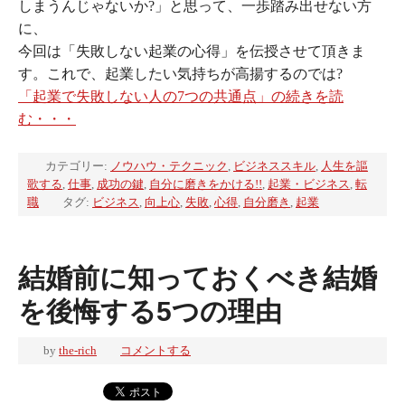
しまうんじゃないか?」と思って、一歩踏み出せない方
に、
今回は「失敗しない起業の心得」を伝授させて頂きま
す。これで、起業したい気持ちが高揚するのでは?
「起業で失敗しない人の7つの共通点」の続きを読
む・・・
カテゴリー:
ノウハウ・テクニック
,
ビジネススキル
,
人生を謳
歌する
,
仕事
,
成功の鍵
,
自分に磨きをかける!!
,
起業・ビジネス
,
転
職
タグ:
ビジネス
,
向上心
,
失敗
,
心得
,
自分磨き
,
起業
結婚前に知っておくべき結婚
を後悔する5つの理由
by
the-rich
コメントする