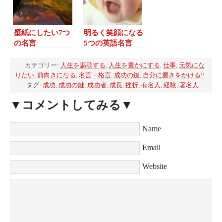
壁紙にしたい7つ
明るく笑顔になる
の名言
5つの英語名言
カテゴリー:
人生を謳歌する
,
人生を豊かにする
,
仕事
,
元気にな
りたい
,
前向きになる
,
名言・格言
,
成功の鍵
,
自分に磨きをかける!!
タグ:
成功
,
成功の鍵
,
成功者
,
成長
,
挫折
,
有名人
,
経験
,
著名人
▼コメントしてみる▼
Name
Email
Website