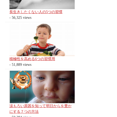
長生きしたくない人の5つの習慣
- 56,325 views
積極性を高める6つの習慣用
- 51,889 views
涙もろい原因を知って明日からを豊か
にする７つの方法