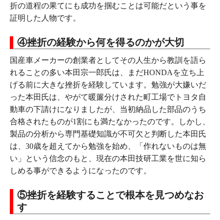
折の道程の果てにも成功を掴むことは可能だという事を
証明した人物です。
④挫折の経験から何を得るのかが大切
国産車メーカーの創業者としてその人生から教訓を語ら
れることの多い本田宗一郎氏は、まだHONDAを立ち上
げる前に大きな挫折を経験しています。勉強が大嫌いだ
った本田氏は、やがて暖簾分けされた町工場でトヨタ自
動車の下請けになりましたが、当初納品した部品のうち
合格されたものが1割にも満たなかったのです。しかし、
製品の分析から専門基礎知識が不可欠と判断した本田氏
は、30歳を超えてから勉強を始め、「作れないものは無
い」という信念のもと、現在の本田技研工業を世に知ら
しめる事ができるようになったのです。
⑤挫折を経験することで根本を見つめなお
す