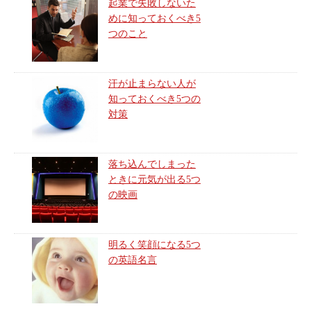
起業で失敗しないた
めに知っておくべき5
つのこと
汗が止まらない人が
知っておくべき5つの
対策
落ち込んでしまった
ときに元気が出る5つ
の映画
明るく笑顔になる5つ
の英語名言