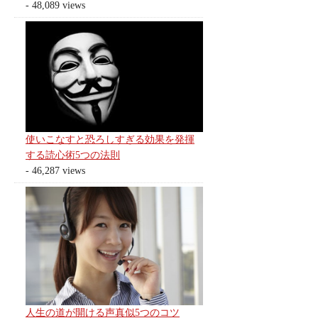
- 48,089 views
使いこなすと恐ろしすぎる効果を発揮
する読心術5つの法則
- 46,287 views
人生の道が開ける声真似5つのコツ