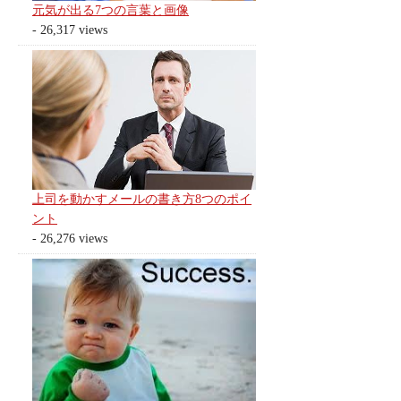
元気が出る7つの言葉と画像
- 26,317 views
上司を動かすメールの書き方8つのポイ
ント
- 26,276 views