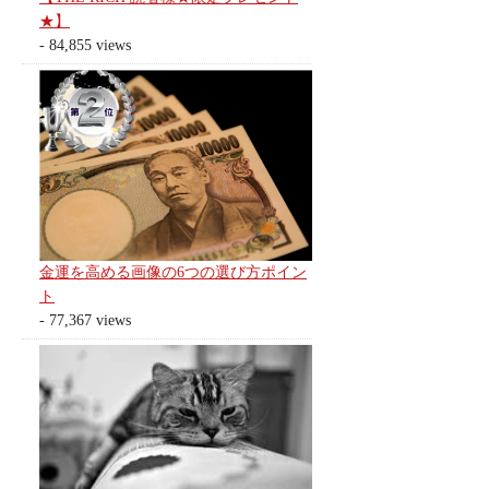
★】
- 84,855 views
金運を高める画像の6つの選び方ポイン
ト
- 77,367 views