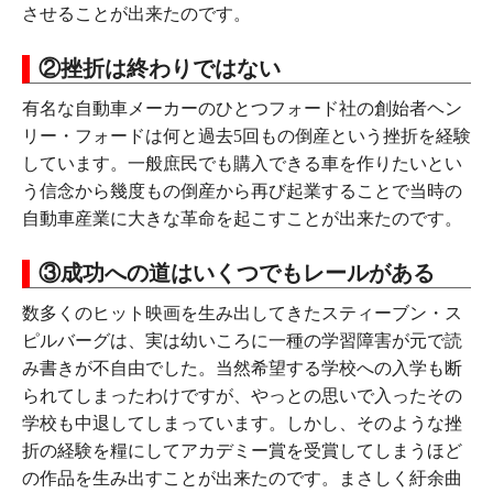
させることが出来たのです。
②挫折は終わりではない
有名な自動車メーカーのひとつフォード社の創始者ヘン
リー・フォードは何と過去5回もの倒産という挫折を経験
しています。一般庶民でも購入できる車を作りたいとい
う信念から幾度もの倒産から再び起業することで当時の
自動車産業に大きな革命を起こすことが出来たのです。
③成功への道はいくつでもレールがある
数多くのヒット映画を生み出してきたスティーブン・ス
ピルバーグは、実は幼いころに一種の学習障害が元で読
み書きが不自由でした。当然希望する学校への入学も断
られてしまったわけですが、やっとの思いで入ったその
学校も中退してしまっています。しかし、そのような挫
折の経験を糧にしてアカデミー賞を受賞してしまうほど
の作品を生み出すことが出来たのです。まさしく紆余曲