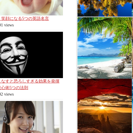
く笑顔になる5つの英語名言
91 views
こなすと恐ろしすぎる効果を発揮
読心術5つの法則
92 views