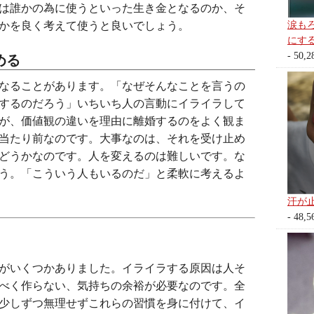
は誰かの為に使うといった生き金となるのか、そ
涙も
かを良く考えて使うと良いでしょう。
にす
- 50,2
める
なることがあります。「なぜそんなことを言うの
するのだろう」いちいち人の言動にイライラして
が、価値観の違いを理由に離婚するのをよく観ま
当たり前なのです。大事なのは、それを受け止め
どうかなのです。人を変えるのは難しいです。な
う。「こういう人もいるのだ」と柔軟に考えるよ
汗が
- 48,5
がいくつかありました。イライラする原因は人そ
べく作らない、気持ちの余裕が必要なのです。全
少しずつ無理せずこれらの習慣を身に付けて、イ