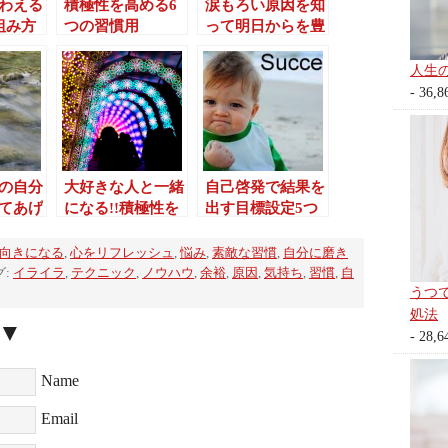
わえる
積極性を高める6
涙もろい原因を知
組み方
つの習慣用
って明日からを豊
かにする７つの方
法
人生
- 36,8
の自分
大好きな人と一緒
自己啓発で結果を
てあげ
になる!!積極性を
出す目標設定5つ
え方
持てる5つのコツ
の例
向きになる
,
心をリフレッシュ
,
悩み
,
素敵な習慣
,
自分に磨き
グ:
イライラ
,
テクニック
,
ノウハウ
,
余裕
,
原因
,
気持ち
,
習慣
,
自
うつ
処法
▼
- 28,6
Name
Email