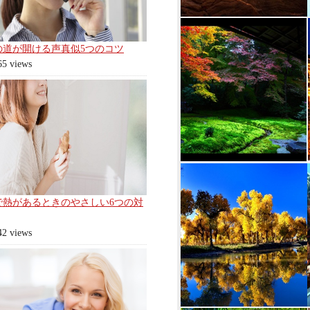
の道が開ける声真似5つのコツ
65 views
で熱があるときのやさしい6つの対
42 views