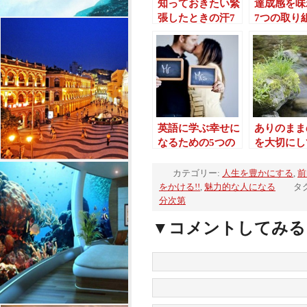
知っておきたい緊
達成感を味
張したときの汗7
7つの取り
つの対策
英語に学ぶ幸せに
ありのまま
なるための5つの
を大切にし
考え方
る5つの考
カテゴリー:
人生を豊かにする
,
前
をかける!!
,
魅力的な人になる
タ
分次第
▼コメントしてみる