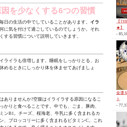
因を少なくする6つの習慣
【TH
毎日の生活の中でしていることがあります。
イラ
★】
何に気を付けて過ごしているのでしょうか。それ
- 85,1
くする習慣について説明していきます。
イライラも倍増します。睡眠をしっかりとる、お
休めるときにしっかり体を休ませてあげましょ
金運
はありませんか?空腹はイライラする原因になるこ
ト
- 77,3
っかりと食べることです。中でも、ごま、豚肉、
ミンB1。チーズ、桜海老、牛乳に多く含まれるカ
ン、ブロッコリーに多く含まれるビタミンC。これ