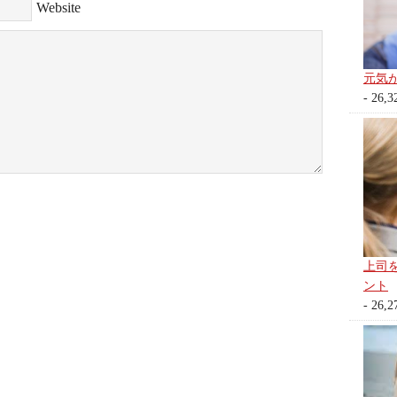
Website
元気
- 26,3
上司
ント
- 26,2