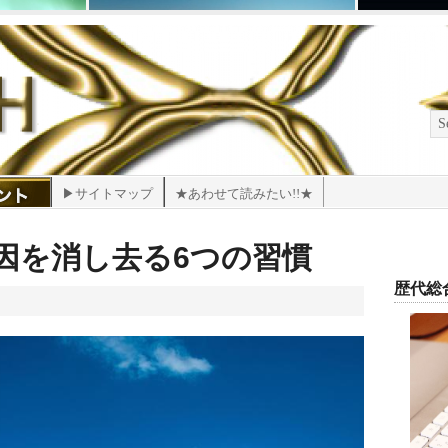
▶サイトマップ
★あわせて読みたい!!★
因を消し去る6つの習慣
歴代総合