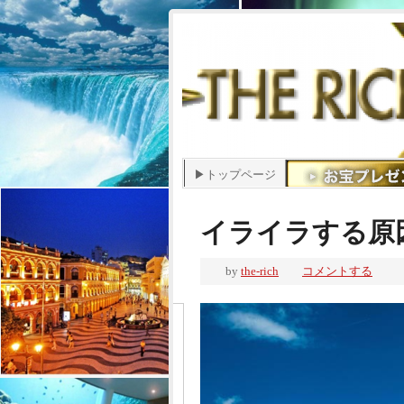
▶トップページ
イライラする原
by
the-rich
コメントする