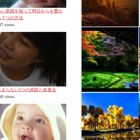
ろい原因を知って明日からを豊か
る７つの方法
87 views
止まらない5つの原因と改善法
60 views