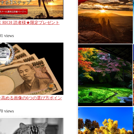
E RICH 読者様★限定プレゼント
01 views
を高める画像の6つの選び方ポイン
70 views