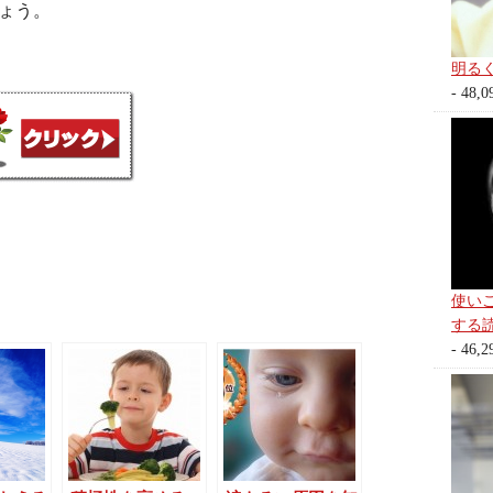
ょう。
明る
- 48,0
使い
する
- 46,2