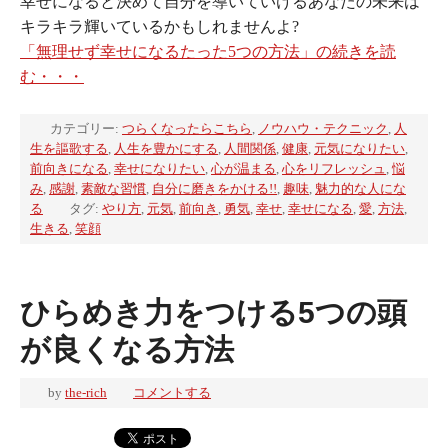
幸せになると決めて自分を導いていけるあなたの未来は
キラキラ輝いているかもしれませんよ?
「無理せず幸せになるたった5つの方法」の続きを読
む・・・
カテゴリー:
つらくなったらこちら
,
ノウハウ・テクニック
,
人
生を謳歌する
,
人生を豊かにする
,
人間関係
,
健康
,
元気になりたい
,
前向きになる
,
幸せになりたい
,
心が温まる
,
心をリフレッシュ
,
悩
み
,
感謝
,
素敵な習慣
,
自分に磨きをかける!!
,
趣味
,
魅力的な人にな
る
タグ:
やり方
,
元気
,
前向き
,
勇気
,
幸せ
,
幸せになる
,
愛
,
方法
,
生きる
,
笑顔
ひらめき力をつける5つの頭
が良くなる方法
by
the-rich
コメントする