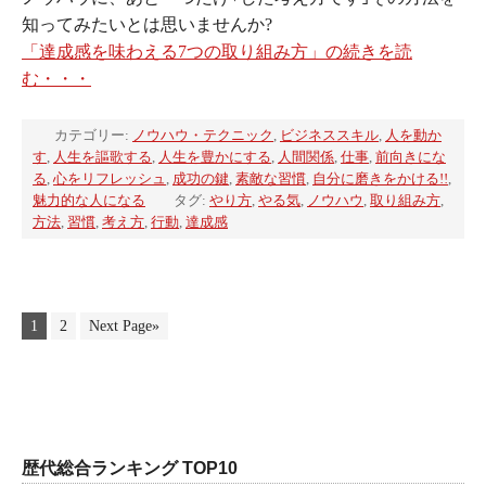
知ってみたいとは思いませんか?
「達成感を味わえる7つの取り組み方」の続きを読
む・・・
カテゴリー:
ノウハウ・テクニック
,
ビジネススキル
,
人を動か
す
,
人生を謳歌する
,
人生を豊かにする
,
人間関係
,
仕事
,
前向きにな
る
,
心をリフレッシュ
,
成功の鍵
,
素敵な習慣
,
自分に磨きをかける!!
,
魅力的な人になる
タグ:
やり方
,
やる気
,
ノウハウ
,
取り組み方
,
方法
,
習慣
,
考え方
,
行動
,
達成感
1
2
Next Page»
歴代総合ランキング TOP10