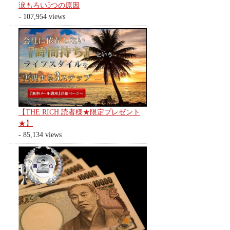
涙もろい5つの原因
- 107,954 views
【THE RICH 読者様★限定プレゼント
★】
- 85,134 views