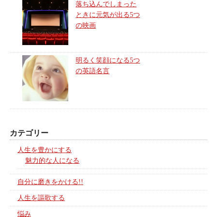
落ち込んでしまった
ときに元気が出る5つ
の映画
明るく笑顔になる5つ
の英語名言
カテゴリー
人生を豊かにする
魅力的な人になる
自分に磨きをかける!!
人生を謳歌する
悩み