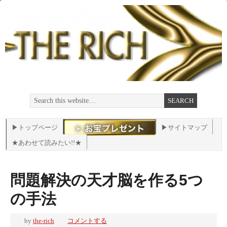
▶トップページ
▶サイトマップ
★あわせて読みたい!!★
問題解決の天才脳を作る5つ
の手法
by
the-rich
コメントする