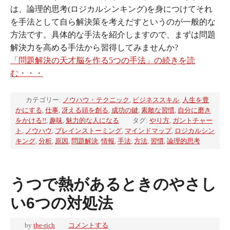
は、論理的思考(ロジカルシンキング)を身につけてそれ
を手法として自ら解決策を考えだすというのが一般的な
方法です。具体的な手法を紹介しますので、まずは問題
解決力を高める手法から習得してみませんか?
「問題解決の天才脳を作る5つの手法」の続きを読
む・・・
カテゴリー:
ノウハウ・テクニック
,
ビジネススキル
,
人生を豊
かにする
,
仕事
,
冴える頭を創る
,
成功の鍵
,
素敵な習慣
,
自分に磨き
をかける!!
,
趣味
,
魅力的な人になる
タグ:
やり方
,
ガントチャー
ト
,
ノウハウ
,
ブレインストーミング
,
マインドマップ
,
ロジカルシン
キング
,
分析
,
原因
,
問題解決
,
情報
,
手法
,
方法
,
習慣
,
論理的思考
うつで熱があるときのやさし
い6つの対処法
by
the-rich
コメントする