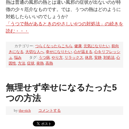
熱は普通の風邪の熱とは違い風邪の症状が出ないのが特
徴の少々厄介なものです。では、うつの熱はどのように
対処したらいいのでしょうか?
「うつで熱があるときのやさしい6つの対処法」の続きを
読む・・・
カテゴリー:
つらくなったらこちら
,
健康
,
元気になりたい
,
前向
きになる
,
大切な人へ
,
幸せになりたい
,
心が温まる
,
心をリフレッシ
ュ
,
悩み
タグ:
うつ病
,
やり方
,
リラックス
,
休息
,
安静
,
対処法
,
心
因性
,
方法
,
症状
,
発熱
,
高熱
無理せず幸せになるたった5
つの方法
by
the-rich
コメントする