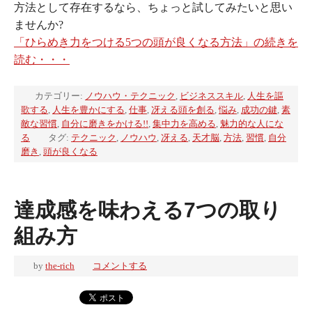
方法として存在するなら、ちょっと試してみたいと思い
ませんか?
「ひらめき力をつける5つの頭が良くなる方法」の続きを
読む・・・
カテゴリー:
ノウハウ・テクニック
,
ビジネススキル
,
人生を謳
歌する
,
人生を豊かにする
,
仕事
,
冴える頭を創る
,
悩み
,
成功の鍵
,
素
敵な習慣
,
自分に磨きをかける!!
,
集中力を高める
,
魅力的な人にな
る
タグ:
テクニック
,
ノウハウ
,
冴える
,
天才脳
,
方法
,
習慣
,
自分
磨き
,
頭が良くなる
達成感を味わえる7つの取り
組み方
by
the-rich
コメントする